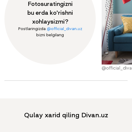
Fotosuratingizni
bu erda ko'rishni
xohlaysizmi?
Postlaringizda
@official_divan.uz
bizni belgilang
@official_diva
Qulay xarid qiling Divan.uz