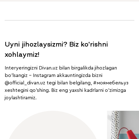
Uyni jihozlaysizmi? Biz ko'rishni
xohlaymiz!
Interyeringizni Divan.uz bilan birgalikda jihozlagan
bo'lsangiz - Instagram akkauntingizda bizni
@official_divan.uz
tegi bilan belgilang,
#моямебельуз
xeshtegini qo'shing. Biz eng yaxshi kadrlarni o'zimizga
joylashtiramiz.