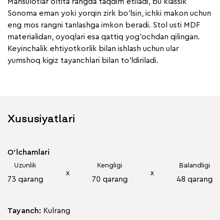
Mahsulotlar oltita rangda taqdim etiladi, bu klassik
Sonoma eman yoki yorqin zirk bo'lsin, ichki makon uchun
eng mos rangni tanlashga imkon beradi. Stol usti MDF
materialidan, oyoqlari esa qattiq yog'ochdan qilingan.
Keyinchalik ehtiyotkorlik bilan ishlash uchun ular
yumshoq kigiz tayanchlari bilan to'ldiriladi.
Xususiyatlari
O'lchamlari
Uzunlik
Kengligi
Balandligi
х
х
73 qarang
70 qarang
48 qarang
Tayanch:
Kulrang