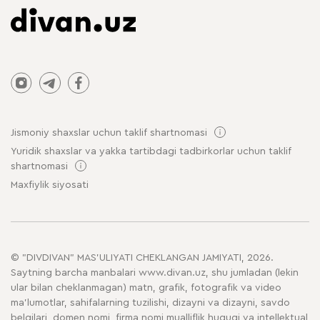
Jismoniy shaxslar uchun taklif shartnomasi
Yuridik shaxslar va yakka tartibdagi tadbirkorlar uchun taklif
shartnomasi
Maxfiylik siyosati
© "DIVDIVAN" MAS'ULIYATI CHEKLANGAN JAMIYATI, 2026.
Saytning barcha manbalari www.divan.uz, shu jumladan (lekin
ular bilan cheklanmagan) matn, grafik, fotografik va video
ma'lumotlar, sahifalarning tuzilishi, dizayni va dizayni, savdo
belgilari, domen nomi, firma nomi mualliflik huquqi va intellektual