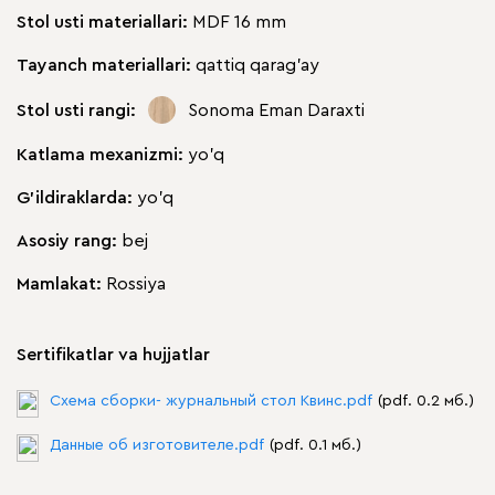
Stol usti materiallari:
MDF 16 mm
Tayanch materiallari:
qattiq qarag'ay
Stol usti rangi:
Sonoma Eman Daraxti
Katlama mexanizmi:
yo'q
G'ildiraklarda:
yo'q
Asosiy rang:
bej
Mamlakat:
Rossiya
Sertifikatlar va hujjatlar
Схема сборки- журнальный стол Квинс.pdf
(pdf. 0.2 мб.)
Данные об изготовителе.pdf
(pdf. 0.1 мб.)