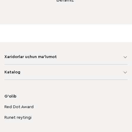
beramiz*
Xaridorlar uchun ma'lumot
Sayt xaritasi
Katalog
Yumshoq mebel
Korpusli mebel
G'olib
Chegirmadagi mebellar
Red Dot Award
Stol va stullar
Runet reytingi