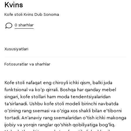
Kvins
Kofe stoli Kvins Dub Sonoma
0 sharhlar
Xususiyatlari
Fotosuratlar va sharhlar
Kofe stoli nafaqat eng chiroyli ichki qism, balki juda
funktsional va ko'p qirrali. Boshqa har qanday mebel
singari, kofe stollari ham moda tendentsiyalaridan
ta'sirlanadi. Ushbu kofe stoli modeli birinchi navbatda
o'zining rang sxemasi va o'ziga xos shakli bilan e'tiborni
tortadi. An'anaviy rang sxemalaridan o'tish ichki makonga
ijobiy va yorqin ranglar qo'shish qobiliyatiga bog'liq.