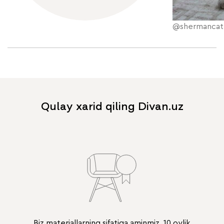
@shermancat
Qulay xarid qiling Divan.uz
Biz materiallarning sifatiga aminmiz. 10 oylik