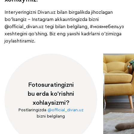
Interyeringizni Divan.uz bilan birgalikda jihozlagan
bo'lsangiz - Instagram akkauntingizda bizni
@official_divan.uz
tegi bilan belgilang,
#моямебельуз
xeshtegini qo'shing. Biz eng yaxshi kadrlarni o'zimizga
joylashtiramiz.
Fotosuratingizni
bu erda ko'rishni
xohlaysizmi?
Postlaringizda
@official_divan.uz
bizni belgilang