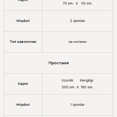
Hajmi
х
70 sm.
50 sm.
Miqdori
2 qismlar
Тип наволочек
на молнии
Простыня
Uzunlik
Kengligi
Hajmi
х
200 sm.
180 sm.
Miqdori
1 qismlar