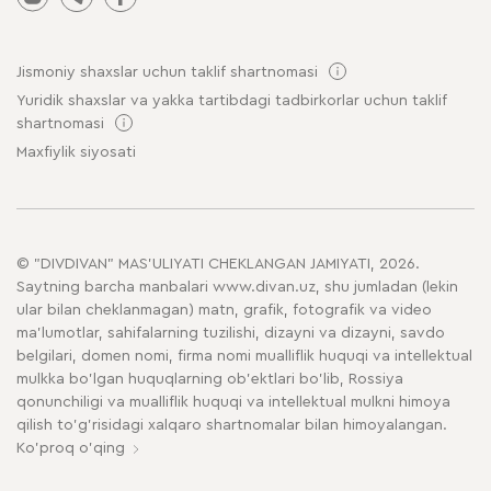
Jismoniy shaxslar uchun taklif shartnomasi
Yuridik shaxslar va yakka tartibdagi tadbirkorlar uchun taklif
shartnomasi
Maxfiylik siyosati
© "DIVDIVAN" MAS'ULIYATI CHEKLANGAN JAMIYATI, 2026.
Saytning barcha manbalari www.divan.uz, shu jumladan (lekin
ular bilan cheklanmagan) matn, grafik, fotografik va video
ma'lumotlar, sahifalarning tuzilishi, dizayni va dizayni, savdo
belgilari, domen nomi, firma nomi mualliflik huquqi va intellektual
mulkka bo'lgan huquqlarning ob'ektlari bo'lib, Rossiya
qonunchiligi va mualliflik huquqi va intellektual mulkni himoya
qilish to'g'risidagi xalqaro shartnomalar bilan himoyalangan.
Ko'proq o'qing