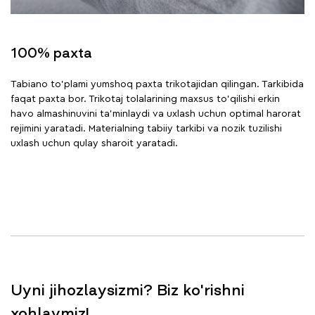
100% paxta
Tabiano to'plami yumshoq paxta trikotajidan qilingan. Tarkibida
faqat paxta bor. Trikotaj tolalarining maxsus to'qilishi erkin
havo almashinuvini ta'minlaydi va uxlash uchun optimal harorat
rejimini yaratadi. Materialning tabiiy tarkibi va nozik tuzilishi
uxlash uchun qulay sharoit yaratadi.
Uyni jihozlaysizmi? Biz ko'rishni
xohlaymiz!