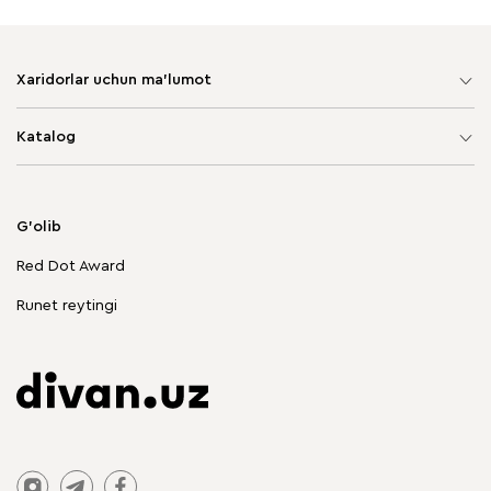
Xaridorlar uchun ma'lumot
Sayt xaritasi
Katalog
Yumshoq mebel
Korpusli mebel
G'olib
Chegirmadagi mebellar
Red Dot Award
Stol va stullar
Runet reytingi