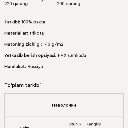
х
220 qarang
200 qarang
Tarkibi:
100% paxta
Materiallar:
trikotaj
Matoning zichligi:
140 g/m2
Yetkazib berish opsiyasi:
PVX sumkada
Mamlakat:
Rossiya
To'plam tarkibi
Наволочки
Uzunlik
Kengligi