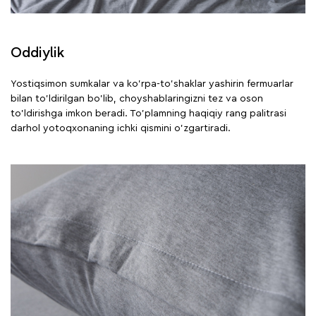
Oddiylik
Yostiqsimon sumkalar va ko'rpa-to'shaklar yashirin fermuarlar
bilan to'ldirilgan bo'lib, choyshablaringizni tez va oson
to'ldirishga imkon beradi. To'plamning haqiqiy rang palitrasi
darhol yotoqxonaning ichki qismini o'zgartiradi.