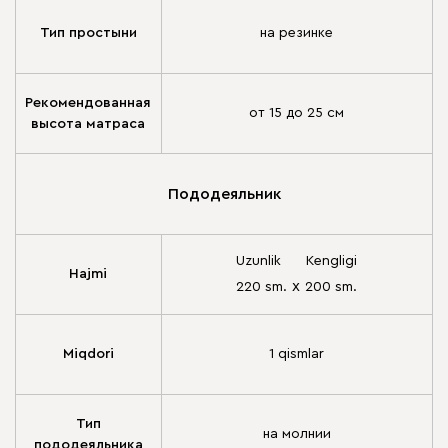
Тип простыни
на резинке
Рекомендованная
от 15 до 25 см
высота матраса
Пододеяльник
Uzunlik
Kengligi
Hajmi
х
220 sm.
200 sm.
Miqdori
1 qismlar
Тип
на молнии
пододеяльника