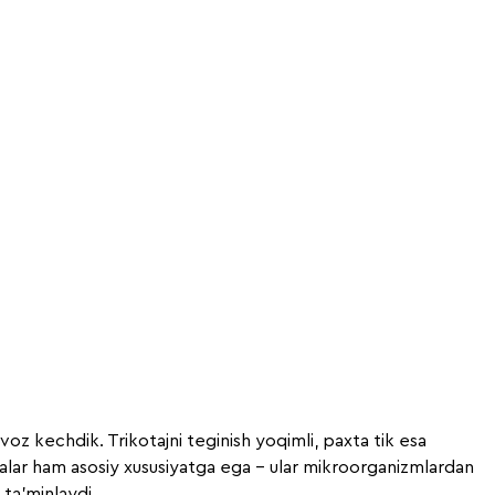
 voz kechdik. Trikotajni teginish yoqimli, paxta tik esa
malar ham asosiy xususiyatga ega – ular mikroorganizmlardan
 ta'minlaydi.