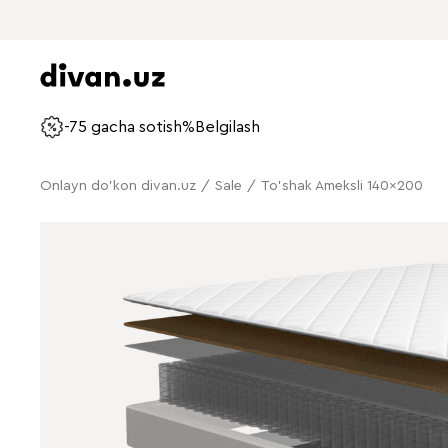
-75 gacha sotish%
Belgilash
Onlayn do'kon divan.uz
/
Sale
/
To'shak Ameksli 140x200