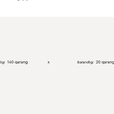
140 qarang
х
20 qaran
ligi
Balandligi