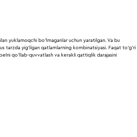
lan yuklamoqchi bo'lmaganlar uchun yaratilgan. Va bu
s tarzda yig'ilgan qatlamlarning kombinatsiyasi. Faqat to'g'ri
elni qo'llab-quvvatlash va kerakli qattiqlik darajasini