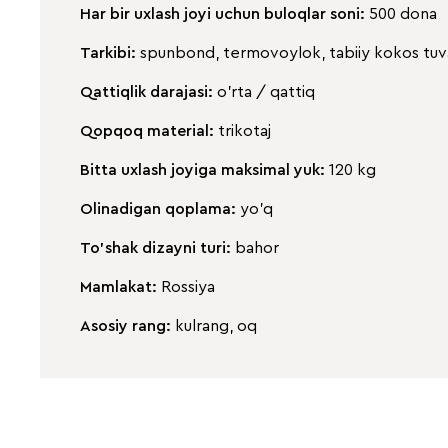
Har bir uxlash joyi uchun buloqlar soni:
500 dona
Tarkibi:
spunbond, termovoylok, tabiiy kokos tuvali
Qattiqlik darajasi:
o'rta / qattiq
Qopqoq material:
trikotaj
Bitta uxlash joyiga maksimal yuk:
120 kg
Olinadigan qoplama:
yo'q
To'shak dizayni turi:
bahor
Mamlakat:
Rossiya
Asosiy rang:
kulrang, oq