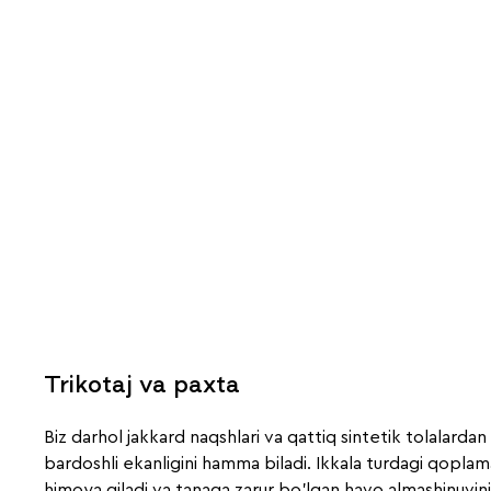
Trikotaj va paxta
Biz darhol jakkard naqshlari va qattiq sintetik tolalardan
bardoshli ekanligini hamma biladi. Ikkala turdagi qopla
himoya qiladi va tanaga zarur bo'lgan havo almashinuvini