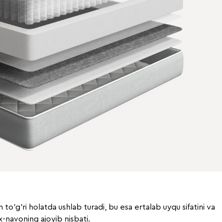
to'g'ri holatda ushlab turadi, bu esa ertalab uyqu sifatini va
x-navoning ajoyib nisbati.