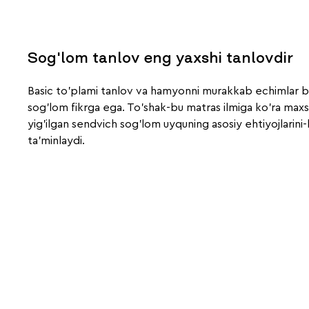
Sog'lom tanlov eng yaxshi tanlovdir
Basic to'plami tanlov va hamyonni murakkab echimlar bi
sog'lom fikrga ega. To'shak-bu matras ilmiga ko'ra maxsu
yig'ilgan sendvich sog'lom uyquning asosiy ehtiyojlarini-b
ta'minlaydi.