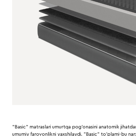
"Basic" matraslari umurtqa pog'onasini anatomik jihatdan 
umumiy farovonlikni yaxshilaydi. "Basic" to'plami-bu nar