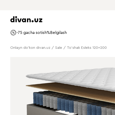
-75 gacha sotish%
Belgilash
Onlayn do'kon divan.uz
/
Sale
/
To'shak Esleks 120x200