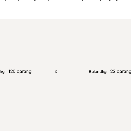
120 qarang
х
22 qaran
ligi
Balandligi