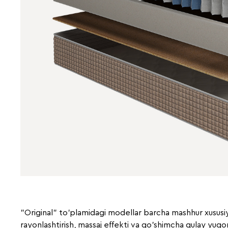
"Original" to'plamidagi modellar barcha mashhur xususi
rayonlashtirish, massaj effekti va qo'shimcha qulay yuqo