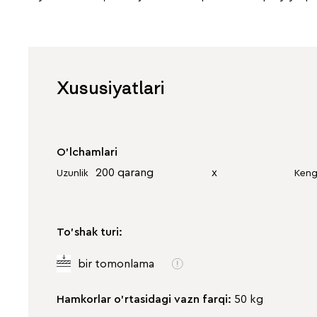
Xususiyatlari
O'lchamlari
200 qarang
х
Uzunlik
Keng
To'shak turi:
bir tomonlama
Hamkorlar o'rtasidagi vazn farqi:
50 kg