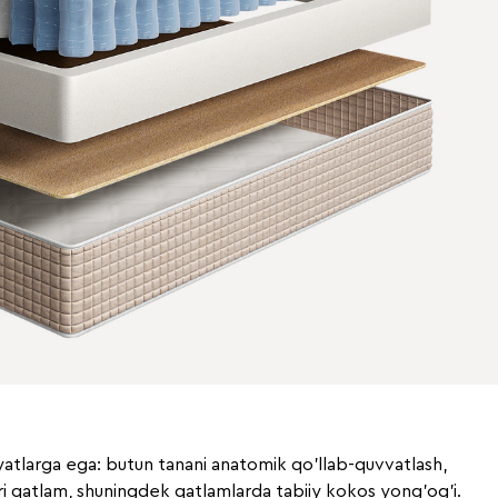
yatlarga ega: butun tanani anatomik qo'llab-quvvatlash,
ri qatlam, shuningdek qatlamlarda tabiiy kokos yong'og'i.