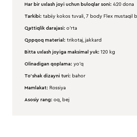
Har bir uxlash joyi uchun buloqlar soni:
420 dona
Tarkibi:
tabiiy kokos tuvali, 7 body Flex mustaqil b
Qattiqlik darajasi:
o'rta
Qopqoq material:
trikotaj, jakkard
Bitta uxlash joyiga maksimal yuk:
120 kg
Olinadigan qoplama:
yo'q
To'shak dizayni turi:
bahor
Mamlakat:
Rossiya
Asosiy rang:
oq, bej