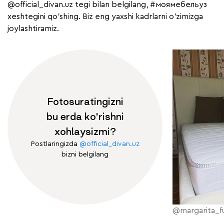
@official_divan.uz
tegi bilan belgilang,
#моямебельуз
xeshtegini qo'shing. Biz eng yaxshi kadrlarni o'zimizga
joylashtiramiz.
Fotosuratingizni
bu erda ko'rishni
xohlaysizmi?
Postlaringizda
@official_divan.uz
bizni belgilang
@margarita_f