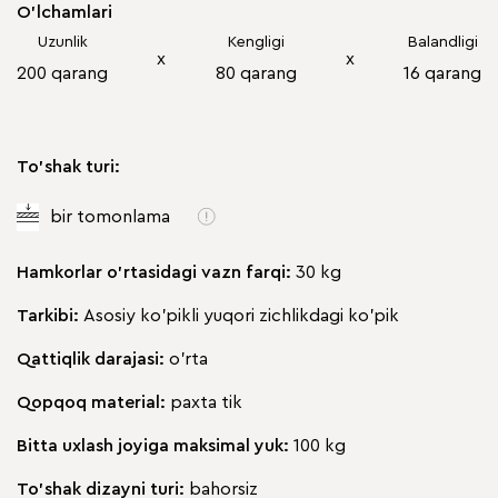
O'lchamlari
Uzunlik
Kengligi
Balandligi
х
х
200 qarang
80 qarang
16 qarang
To'shak turi:
bir tomonlama
Hamkorlar o'rtasidagi vazn farqi:
30 kg
Tarkibi:
Asosiy ko'pikli yuqori zichlikdagi ko'pik
Qattiqlik darajasi:
o'rta
Qopqoq material:
paxta tik
Bitta uxlash joyiga maksimal yuk:
100 kg
To'shak dizayni turi:
bahorsiz