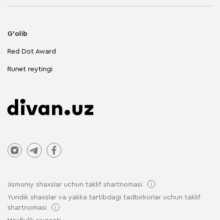
Yumshoq mebel
Korpusli mebel
G'olib
Chegirmadagi mebellar
Red Dot Award
Stol va stullar
Runet reytingi
Jismoniy shaxslar uchun taklif shartnomasi
Yuridik shaxslar va yakka tartibdagi tadbirkorlar uchun taklif
shartnomasi