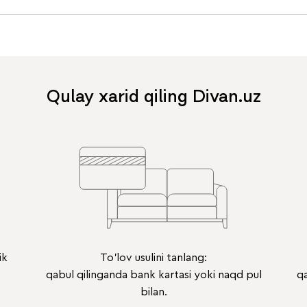
Qulay xarid qiling Divan.uz
ik
To'lov usulini tanlang:
qabul qilinganda bank kartasi yoki naqd pul
qa
bilan.