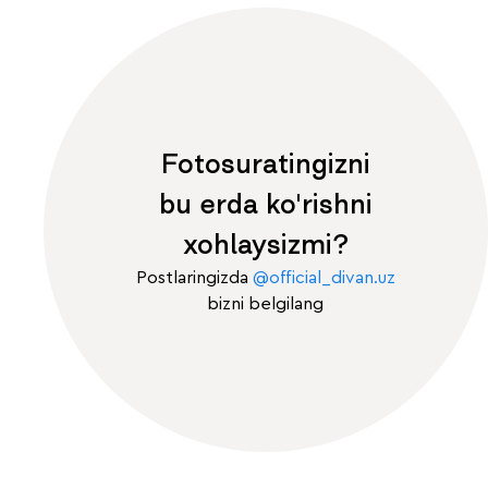
Fotosuratingizni
bu erda ko'rishni
xohlaysizmi?
Postlaringizda
@official_divan.uz
bizni belgilang