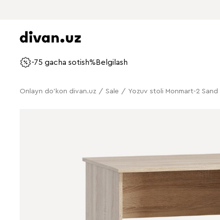
-75 gacha sotish%
Belgilash
Onlayn do'kon divan.uz
/
Sale
/
Yozuv stoli Monmart-2 Sand