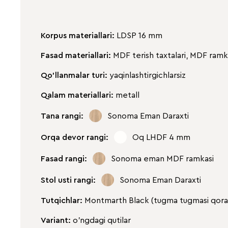
Korpus materiallari:
LDSP 16 mm
Fasad materiallari:
MDF terish taxtalari, MDF ramk
Qo'llanmalar turi:
yaqinlashtirgichlarsiz
Qalam materiallari:
metall
Tana rangi:
Sonoma Eman Daraxti
Orqa devor rangi:
Oq LHDF 4 mm
Fasad rangi:
Sonoma eman MDF ramkasi
Stol usti rangi:
Sonoma Eman Daraxti
Tutqichlar:
Montmarth Black (tugma tugmasi qora
Variant:
o'ngdagi qutilar