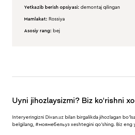
Yetkazib berish opsiyasi:
demontaj qilingan
Mamlakat:
Rossiya
Asosiy rang:
bej
Uyni jihozlaysizmi? Biz ko'rishni x
Interyeringizni Divan.uz bilan birgalikda jihozlagan bo'l
belgilang,
#моямебельуз
xeshtegini qo'shing. Biz eng y