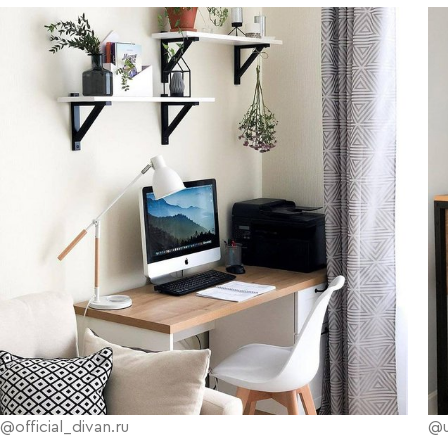
@official_divan.ru
@u