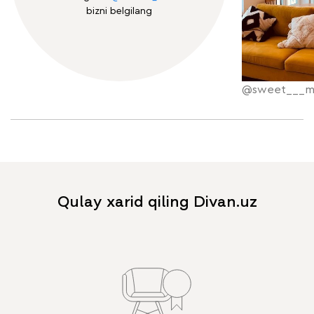
bizni belgilang
@sweet___m
Qulay xarid qiling Divan.uz