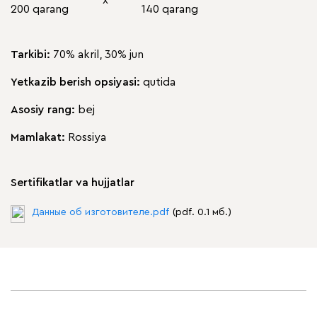
х
200 qarang
140 qarang
Tarkibi:
70% akril, 30% jun
Yetkazib berish opsiyasi:
qutida
Asosiy rang:
bej
Mamlakat:
Rossiya
Sertifikatlar va hujjatlar
Данные об изготовителе.pdf
(pdf. 0.1 мб.)