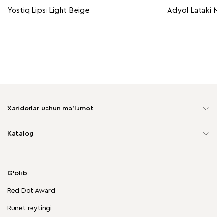
Yostiq Lipsi Light Beige
Adyol Lataki 
Xaridorlar uchun ma'lumot
Sayt xaritasi
Katalog
Yumshoq mebel
Korpusli mebel
G'olib
Chegirmadagi mebellar
Red Dot Award
Stol va stullar
Runet reytingi