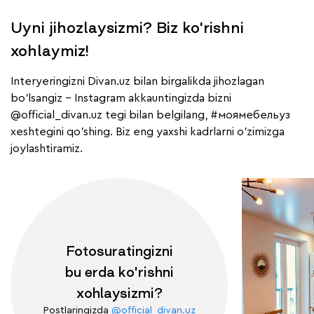
Uyni jihozlaysizmi? Biz ko'rishni
xohlaymiz!
Interyeringizni Divan.uz bilan birgalikda jihozlagan
bo'lsangiz - Instagram akkauntingizda bizni
@official_divan.uz
tegi bilan belgilang,
#моямебельуз
xeshtegini qo'shing. Biz eng yaxshi kadrlarni o'zimizga
joylashtiramiz.
Fotosuratingizni
bu erda ko'rishni
xohlaysizmi?
Postlaringizda
@official_divan.uz