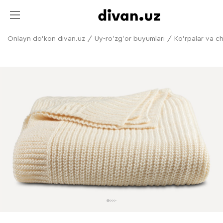
Onlayn do'kon divan.uz
/
Uy-ro'zg'or buyumlari
/
Ko'rpalar va c