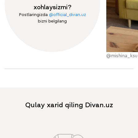
xohlaysizmi?
Postlaringizda
@official_divan.uz
bizni belgilang
@mishina_ksu
Qulay xarid qiling Divan.uz