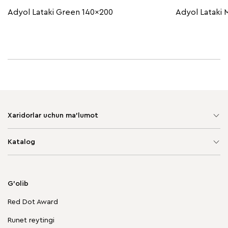
Adyol Lataki Green 140x200
Adyol Lataki 
Xaridorlar uchun ma'lumot
Sayt xaritasi
Katalog
Yumshoq mebel
Korpusli mebel
G'olib
Chegirmadagi mebellar
Red Dot Award
Stol va stullar
Runet reytingi