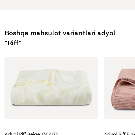
Boshqa mahsulot variantlari adyol
"Riff"
Adyol Riff Beige 130x170
Adyol Riff Pin