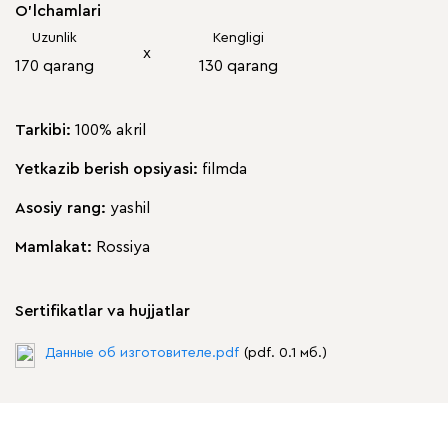
O'lchamlari
Uzunlik
Kengligi
х
170 qarang
130 qarang
Tarkibi:
100% akril
Yetkazib berish opsiyasi:
filmda
Asosiy rang:
yashil
Mamlakat:
Rossiya
Sertifikatlar va hujjatlar
Данные об изготовителе.pdf
(pdf. 0.1 мб.)