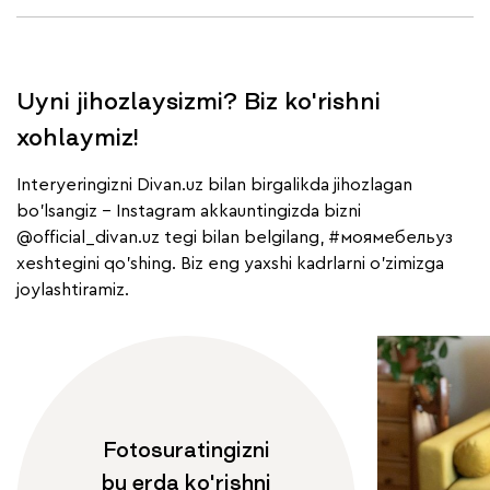
Uyni jihozlaysizmi? Biz ko'rishni
xohlaymiz!
Interyeringizni Divan.uz bilan birgalikda jihozlagan
bo'lsangiz - Instagram akkauntingizda bizni
@official_divan.uz
tegi bilan belgilang,
#моямебельуз
xeshtegini qo'shing. Biz eng yaxshi kadrlarni o'zimizga
joylashtiramiz.
Fotosuratingizni
bu erda ko'rishni