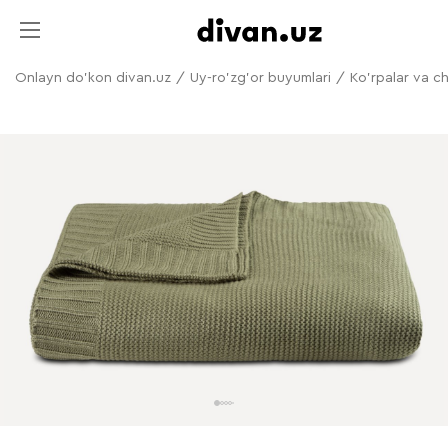
Onlayn do'kon divan.uz
/
Uy-ro'zg'or buyumlari
/
Ko'rpalar va c