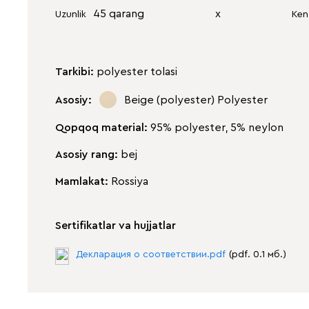
45 qarang
х
Uzunlik
Ken
Tarkibi:
polyester tolasi
Asosiy:
Beige (polyester)
Polyester
Qopqoq material:
95% polyester, 5% neylon
Asosiy rang:
bej
Mamlakat:
Rossiya
Sertifikatlar va hujjatlar
Декларация о соответствии.pdf
(pdf. 0.1 мб.)