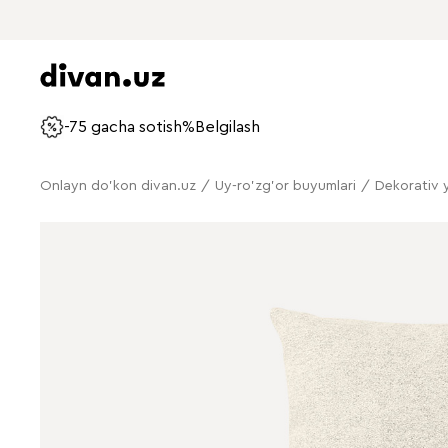
-75 gacha sotish%
Belgilash
Onlayn do'kon divan.uz
/
Uy-ro'zg'or buyumlari
/
Dekorativ y