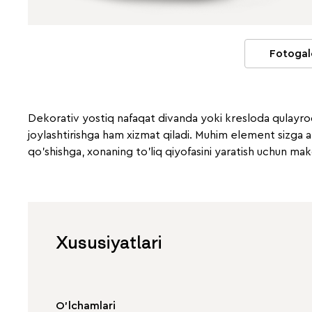
Fotogal
Dekorativ yostiq nafaqat divanda yoki kresloda qulayroq
joylashtirishga ham xizmat qiladi. Muhim element sizga a
qo'shishga, xonaning to'liq qiyofasini yaratish uchun ma
Xususiyatlari
O'lchamlari