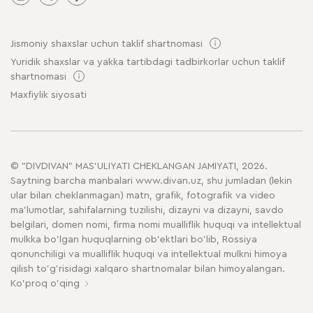
Jismoniy shaxslar uchun taklif shartnomasi
Yuridik shaxslar va yakka tartibdagi tadbirkorlar uchun taklif
shartnomasi
Maxfiylik siyosati
© "DIVDIVAN" MAS'ULIYATI CHEKLANGAN JAMIYATI, 2026.
Saytning barcha manbalari www.divan.uz, shu jumladan (lekin
ular bilan cheklanmagan) matn, grafik, fotografik va video
ma'lumotlar, sahifalarning tuzilishi, dizayni va dizayni, savdo
belgilari, domen nomi, firma nomi mualliflik huquqi va intellektual
mulkka bo'lgan huquqlarning ob'ektlari bo'lib, Rossiya
qonunchiligi va mualliflik huquqi va intellektual mulkni himoya
qilish to'g'risidagi xalqaro shartnomalar bilan himoyalangan.
Ko'proq o'qing