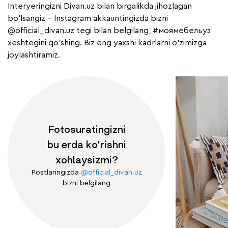
Interyeringizni Divan.uz bilan birgalikda jihozlagan
bo'lsangiz - Instagram akkauntingizda bizni
@official_divan.uz
tegi bilan belgilang,
#моямебельуз
xeshtegini qo'shing. Biz eng yaxshi kadrlarni o'zimizga
joylashtiramiz.
Fotosuratingizni
bu erda ko'rishni
xohlaysizmi?
Postlaringizda
@official_divan.uz
bizni belgilang