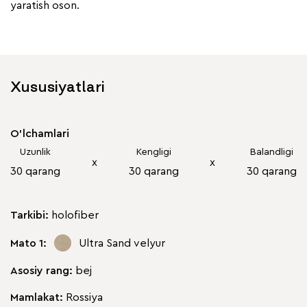
yaratish oson.
Xususiyatlari
O'lchamlari
Uzunlik
Kengligi
Balandligi
х
х
30 qarang
30 qarang
30 qarang
Tarkibi:
holofiber
Mato 1:
Ultra Sand
velyur
Asosiy rang:
bej
Mamlakat:
Rossiya