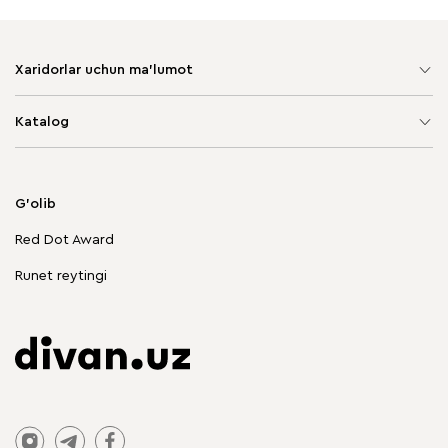
Xaridorlar uchun ma'lumot
Sayt xaritasi
Katalog
Yumshoq mebel
Korpusli mebel
G'olib
Chegirmadagi mebellar
Red Dot Award
Stol va stullar
Runet reytingi