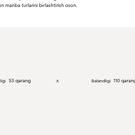
un manba turlarini birlashtirish oson.
53 qarang
х
110 qaran
ligi
Balandligi