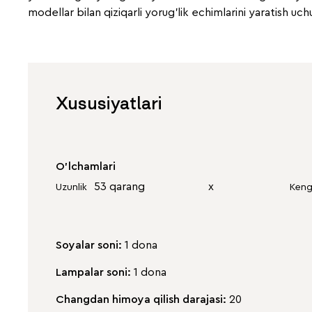
modellar bilan qiziqarli yorug'lik echimlarini yaratish uch
Xususiyatlari
O'lchamlari
53 qarang
х
Uzunlik
Keng
Soyalar soni:
1 dona
Lampalar soni:
1 dona
Changdan himoya qilish darajasi:
20