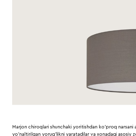
Marjon chiroqlari shunchaki yoritishdan ko'proq narsani a
yo'naltirilgan yorug'likni yaratadilar va xonadagi asosiy zo