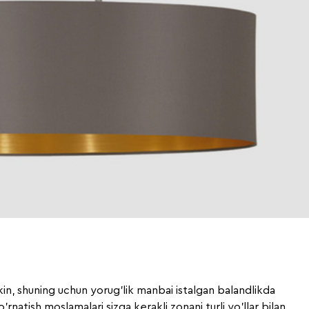
kin, shuning uchun yorug'lik manbai istalgan balandlikda
o'rnatish moslamalari sizga kerakli zonani turli yo'llar bilan