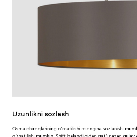
Uzunlikni sozlash
Osma chiroqlarining o'rnatilishi osongina sozlanishi mum
o'rnatilishi mumkin. Shift balandligidan qat'i nazar, qulay 