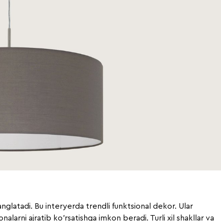
nglatadi. Bu interyerda trendli funktsional dekor. Ular
nalarni ajratib ko'rsatishga imkon beradi. Turli xil shakllar va