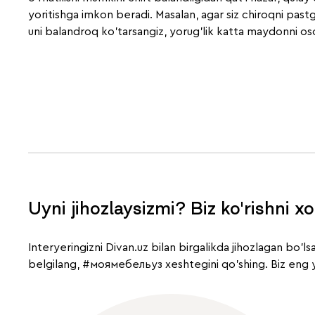
yoritishga imkon beradi. Masalan, agar siz chiroqni past
uni balandroq ko'tarsangiz, yorug'lik katta maydonni oso
Uyni jihozlaysizmi? Biz ko'rishni x
Interyeringizni Divan.uz bilan birgalikda jihozlagan bo'l
belgilang,
#моямебельуз
xeshtegini qo'shing. Biz eng y