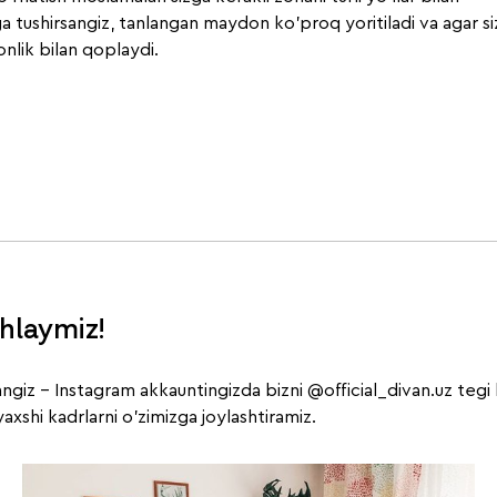
ga tushirsangiz, tanlangan maydon ko'proq yoritiladi va agar si
nlik bilan qoplaydi.
ohlaymiz!
sangiz - Instagram akkauntingizda bizni
@official_divan.uz
tegi 
axshi kadrlarni o'zimizga joylashtiramiz.