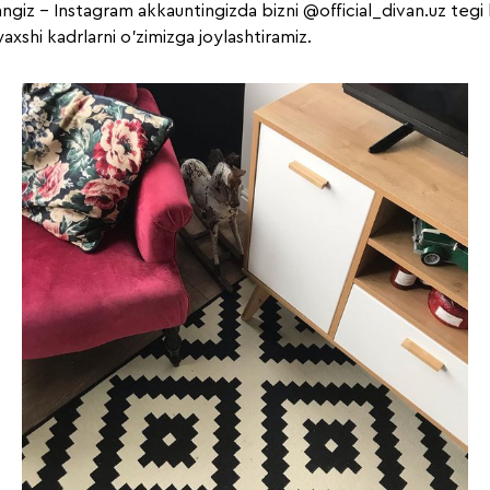
sangiz - Instagram akkauntingizda bizni
@official_divan.uz
tegi 
axshi kadrlarni o'zimizga joylashtiramiz.