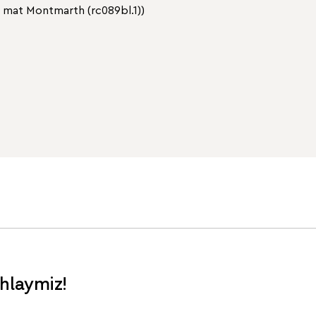
 mat Montmarth (rc089bl.1))
ohlaymiz!