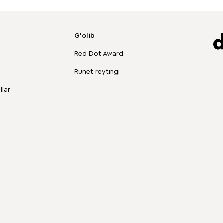
G'olib
Red Dot Award
Runet reytingi
lar