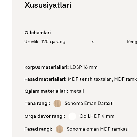
Xususiyatlari
O'lchamlari
120 qarang
х
Uzunlik
Keng
Korpus materiallari:
LDSP 16 mm
Fasad materiallari:
MDF terish taxtalari, MDF ramk
Qalam materiallari:
metall
Tana rangi:
Sonoma Eman Daraxti
Orqa devor rangi:
Oq LHDF 4 mm
Fasad rangi:
Sonoma eman MDF ramkasi