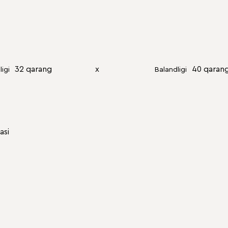
32 qarang
х
40 qaran
ligi
Balandligi
asi