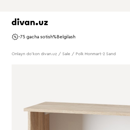
-75 gacha sotish%
Belgilash
Onlayn do'kon divan.uz
/
Sale
/
Polk Monmart-2 Sand