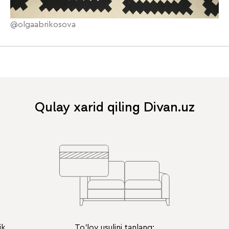
@olgaabrikosova
Qulay xarid qiling Divan.uz
ik
To'lov usulini tanlang: