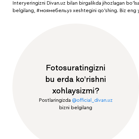
Interyeringizni Divan.uz bilan birgalikda jihozlagan bo'l
belgilang,
#моямебельуз
xeshtegini qo'shing. Biz eng y
Fotosuratingizni
bu erda ko'rishni
xohlaysizmi?
Postlaringizda
@official_divan.uz
bizni belgilang