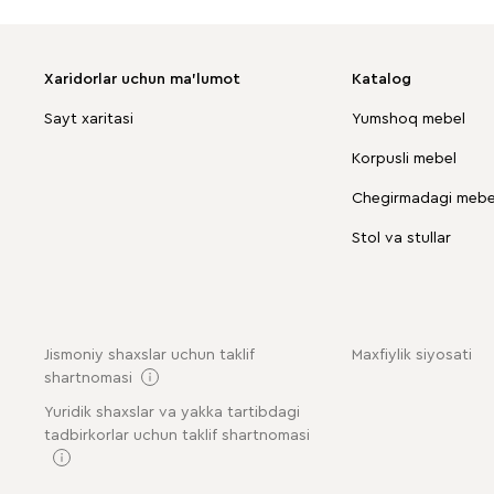
Xaridorlar uchun ma'lumot
Katalog
Sayt xaritasi
Yumshoq mebel
Korpusli mebel
Chegirmadagi mebel
Stol va stullar
Jismoniy shaxslar uchun taklif
Maxfiylik siyosati
shartnomasi
Yuridik shaxslar va yakka tartibdagi
tadbirkorlar uchun taklif shartnomasi