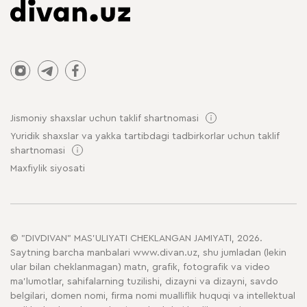
Jismoniy shaxslar uchun taklif shartnomasi
Yuridik shaxslar va yakka tartibdagi tadbirkorlar uchun taklif
shartnomasi
Maxfiylik siyosati
© "DIVDIVAN" MAS'ULIYATI CHEKLANGAN JAMIYATI, 2026.
Saytning barcha manbalari www.divan.uz, shu jumladan (lekin
ular bilan cheklanmagan) matn, grafik, fotografik va video
ma'lumotlar, sahifalarning tuzilishi, dizayni va dizayni, savdo
belgilari, domen nomi, firma nomi mualliflik huquqi va intellektual