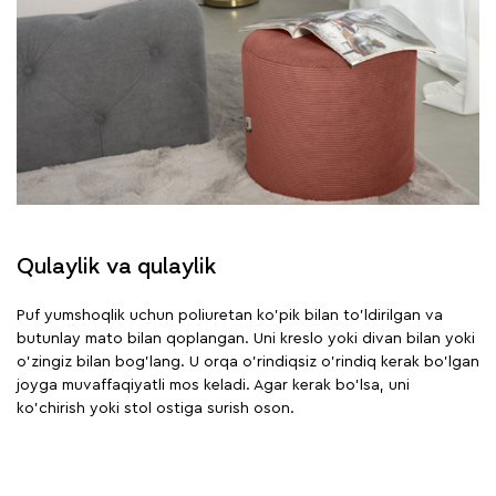
Qulaylik va qulaylik
Puf yumshoqlik uchun poliuretan ko'pik bilan to'ldirilgan va
butunlay mato bilan qoplangan. Uni kreslo yoki divan bilan yoki
o'zingiz bilan bog'lang. U orqa o'rindiqsiz o'rindiq kerak bo'lgan
joyga muvaffaqiyatli mos keladi. Agar kerak bo'lsa, uni
ko'chirish yoki stol ostiga surish oson.