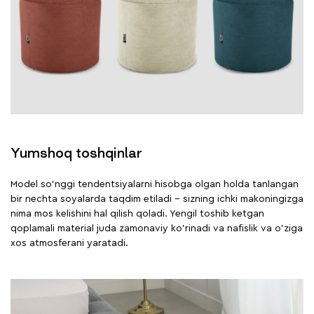
Yumshoq toshqinlar
Model so'nggi tendentsiyalarni hisobga olgan holda tanlangan
bir nechta soyalarda taqdim etiladi − sizning ichki makoningizga
nima mos kelishini hal qilish qoladi. Yengil toshib ketgan
qoplamali material juda zamonaviy ko'rinadi va nafislik va o'ziga
xos atmosferani yaratadi.