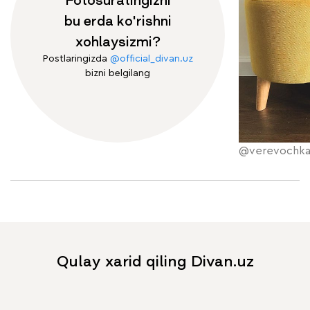
Fotosuratingizni
bu erda ko'rishni
xohlaysizmi?
Postlaringizda
@official_divan.uz
bizni belgilang
@verevochka
Qulay xarid qiling Divan.uz