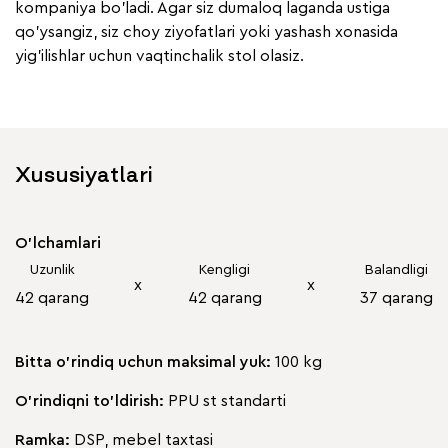
kompaniya bo'ladi. Agar siz dumaloq laganda ustiga
qo'ysangiz, siz choy ziyofatlari yoki yashash xonasida
yig'ilishlar uchun vaqtinchalik stol olasiz.
Xususiyatlari
O'lchamlari
Uzunlik
Kengligi
Balandligi
х
х
42 qarang
42 qarang
37 qarang
Bitta o'rindiq uchun maksimal yuk:
100 kg
O'rindiqni to'ldirish:
PPU st standarti
Ramka:
DSP, mebel taxtasi