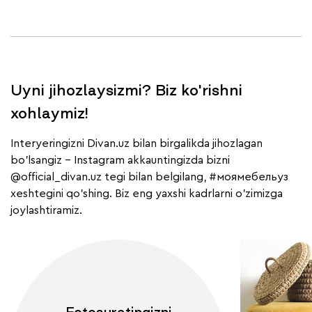
Uyni jihozlaysizmi? Biz ko'rishni
xohlaymiz!
Interyeringizni Divan.uz bilan birgalikda jihozlagan
bo'lsangiz - Instagram akkauntingizda bizni
@official_divan.uz
tegi bilan belgilang,
#моямебельуз
xeshtegini qo'shing. Biz eng yaxshi kadrlarni o'zimizga
joylashtiramiz.