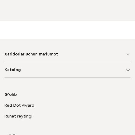
Xaridorlar uchun ma'lumot
Sayt xaritasi
Katalog
Yumshoq mebel
Korpusli mebel
G'olib
Chegirmadagi mebellar
Red Dot Award
Stol va stullar
Runet reytingi