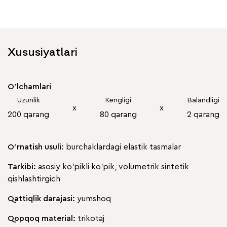
Xususiyatlari
O'lchamlari
Uzunlik
Kengligi
Balandligi
х
х
200 qarang
80 qarang
2 qarang
O'rnatish usuli:
burchaklardagi elastik tasmalar
Tarkibi:
asosiy ko'pikli ko'pik, volumetrik sintetik
qishlashtirgich
Qattiqlik darajasi:
yumshoq
Qopqoq material:
trikotaj