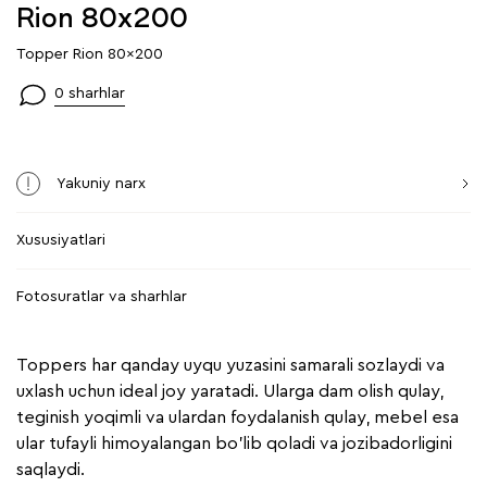
Rion 80x200
Topper Rion 80x200
0 sharhlar
Yakuniy narx
Xususiyatlari
Fotosuratlar va sharhlar
Toppers har qanday uyqu yuzasini samarali sozlaydi va
uxlash uchun ideal joy yaratadi. Ularga dam olish qulay,
teginish yoqimli va ulardan foydalanish qulay, mebel esa
ular tufayli himoyalangan bo'lib qoladi va jozibadorligini
saqlaydi.