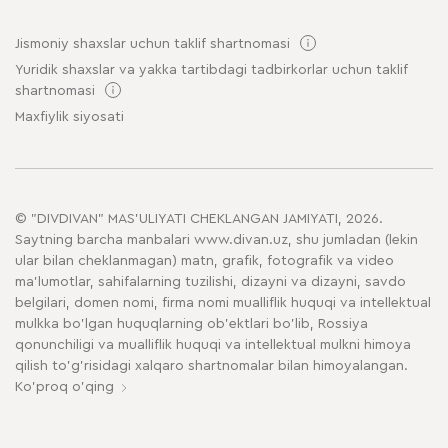
Jismoniy shaxslar uchun taklif shartnomasi
Yuridik shaxslar va yakka tartibdagi tadbirkorlar uchun taklif
shartnomasi
Maxfiylik siyosati
© "DIVDIVAN" MAS'ULIYATI CHEKLANGAN JAMIYATI, 2026.
Saytning barcha manbalari www.divan.uz, shu jumladan (lekin
ular bilan cheklanmagan) matn, grafik, fotografik va video
ma'lumotlar, sahifalarning tuzilishi, dizayni va dizayni, savdo
belgilari, domen nomi, firma nomi mualliflik huquqi va intellektual
mulkka bo'lgan huquqlarning ob'ektlari bo'lib, Rossiya
qonunchiligi va mualliflik huquqi va intellektual mulkni himoya
qilish to'g'risidagi xalqaro shartnomalar bilan himoyalangan.
Ko'proq o'qing