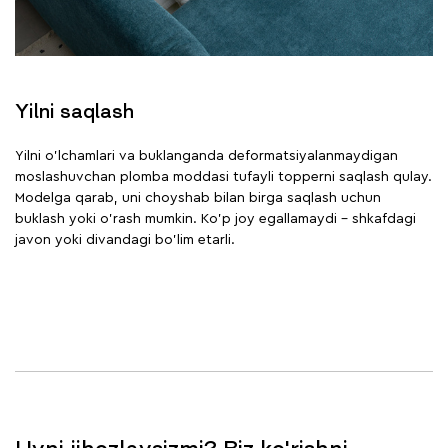
Yilni saqlash
Yilni o'lchamlari va buklanganda deformatsiyalanmaydigan
moslashuvchan plomba moddasi tufayli topperni saqlash qulay.
Modelga qarab, uni choyshab bilan birga saqlash uchun
buklash yoki o'rash mumkin. Ko'p joy egallamaydi – shkafdagi
javon yoki divandagi bo'lim etarli.