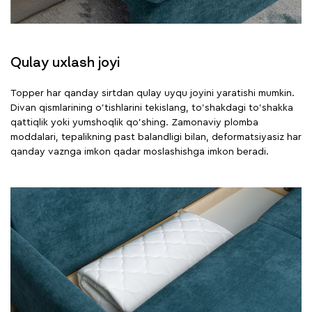
Qulay uxlash joyi
Topper har qanday sirtdan qulay uyqu joyini yaratishi mumkin.
Divan qismlarining o'tishlarini tekislang, to'shakdagi to'shakka
qattiqlik yoki yumshoqlik qo'shing. Zamonaviy plomba
moddalari, tepalikning past balandligi bilan, deformatsiyasiz har
qanday vaznga imkon qadar moslashishga imkon beradi.