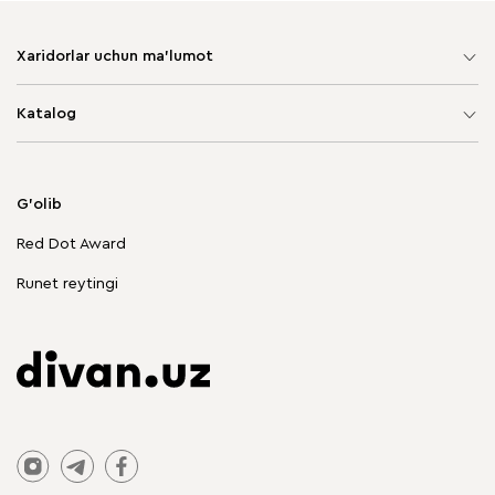
Xaridorlar uchun ma'lumot
Sayt xaritasi
Katalog
Yumshoq mebel
Korpusli mebel
G'olib
Chegirmadagi mebellar
Red Dot Award
Stol va stullar
Runet reytingi