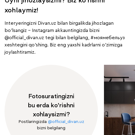
Uyni jihozlaysizmi? Biz ko'rishni
xohlaymiz!
Interyeringizni Divan.uz bilan birgalikda jihozlagan
bo'lsangiz - Instagram akkauntingizda bizni
@official_divan.uz
tegi bilan belgilang,
#моямебельуз
xeshtegini qo'shing. Biz eng yaxshi kadrlarni o'zimizga
joylashtiramiz.
Fotosuratingizni
bu erda ko'rishni
xohlaysizmi?
Postlaringizda
@official_divan.uz
bizni belgilang