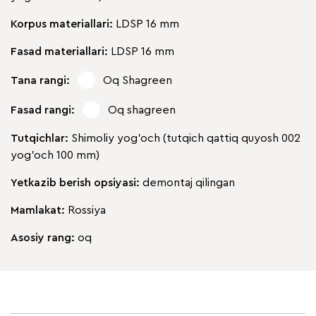
Korpus materiallari:
LDSP 16 mm
Fasad materiallari:
LDSP 16 mm
Tana rangi:
Oq Shagreen
Fasad rangi:
Oq shagreen
Tutqichlar:
Shimoliy yog'och (tutqich qattiq quyosh 002
yog'och 100 mm)
Yetkazib berish opsiyasi:
demontaj qilingan
Mamlakat:
Rossiya
Asosiy rang:
oq