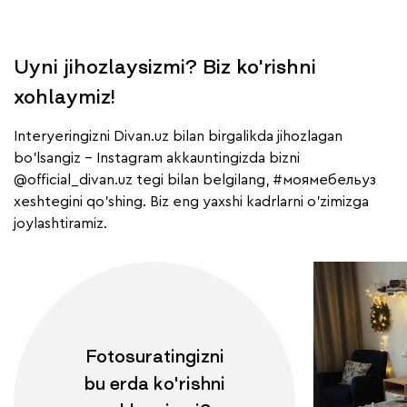
Uyni jihozlaysizmi? Biz ko'rishni
xohlaymiz!
Interyeringizni Divan.uz bilan birgalikda jihozlagan
bo'lsangiz - Instagram akkauntingizda bizni
@official_divan.uz
tegi bilan belgilang,
#моямебельуз
xeshtegini qo'shing. Biz eng yaxshi kadrlarni o'zimizga
joylashtiramiz.
Fotosuratingizni
bu erda ko'rishni