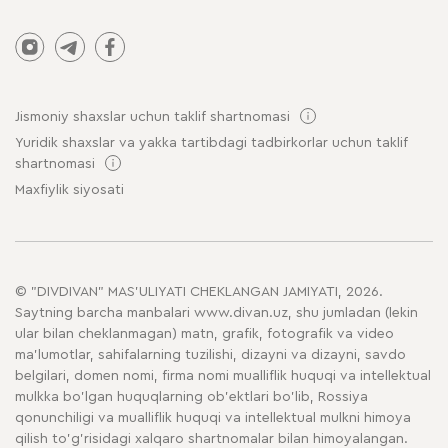
Jismoniy shaxslar uchun taklif shartnomasi
Yuridik shaxslar va yakka tartibdagi tadbirkorlar uchun taklif
shartnomasi
Maxfiylik siyosati
© "DIVDIVAN" MAS'ULIYATI CHEKLANGAN JAMIYATI, 2026.
Saytning barcha manbalari www.divan.uz, shu jumladan (lekin
ular bilan cheklanmagan) matn, grafik, fotografik va video
ma'lumotlar, sahifalarning tuzilishi, dizayni va dizayni, savdo
belgilari, domen nomi, firma nomi mualliflik huquqi va intellektual
mulkka bo'lgan huquqlarning ob'ektlari bo'lib, Rossiya
qonunchiligi va mualliflik huquqi va intellektual mulkni himoya
qilish to'g'risidagi xalqaro shartnomalar bilan himoyalangan.