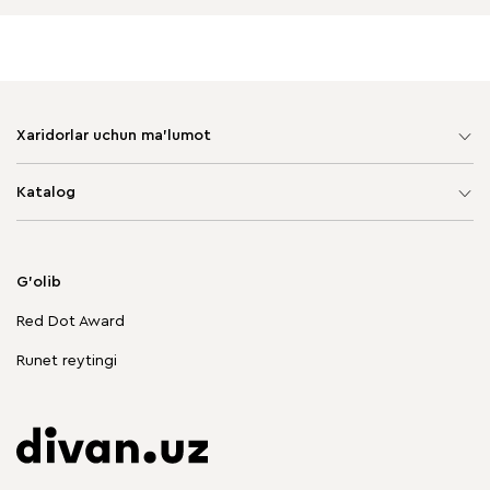
Xaridorlar uchun ma'lumot
Sayt xaritasi
Katalog
Yumshoq mebel
Korpusli mebel
G'olib
Chegirmadagi mebellar
Red Dot Award
Stol va stullar
Runet reytingi