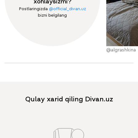
xohlaysizmi?
Postlaringizda
@official_divan.uz
bizni belgilang
@algrashkina
Qulay xarid qiling Divan.uz