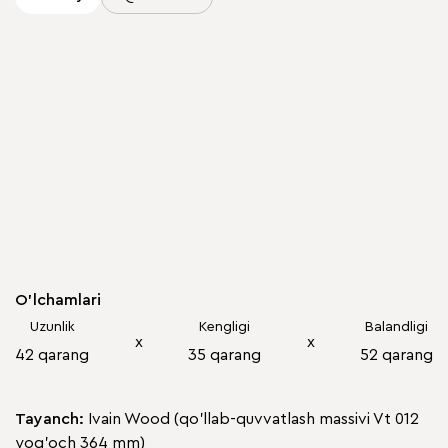
O'lchamlari
Uzunlik
Kengligi
Balandligi
х
х
42 qarang
35 qarang
52 qarang
Tayanch:
Ivain Wood (qo'llab-quvvatlash massivi Vt 012
yog'och 364 mm)