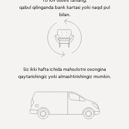
To'lov usulini tanlang:
qabul qilinganda bank kartasi yoki naqd pul
bilan.
Siz ikki hafta ichida mahsulotni osongina
qaytarishingiz yoki almashtirishingiz mumkin.