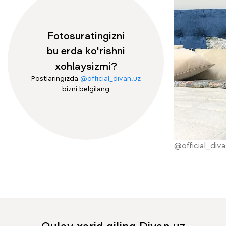
Fotosuratingizni
bu erda ko'rishni
xohlaysizmi?
Postlaringizda
@official_divan.uz
bizni belgilang
@official_diva