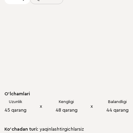
O'lchamlari
Uzunlik
Kengligi
Balandligi
х
х
45 qarang
48 qarang
44 qarang
Ko'chadan turi:
yaqinlashtirgichlarsiz