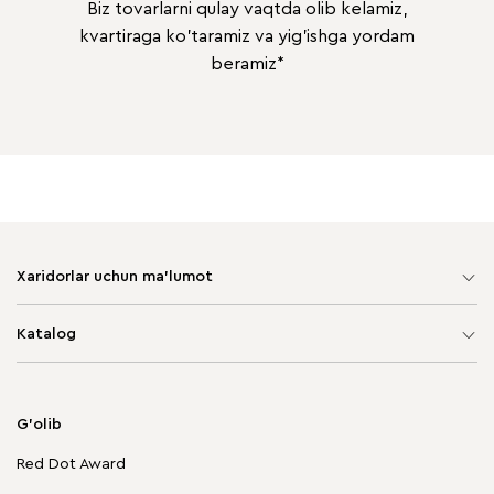
Biz tovarlarni qulay vaqtda olib kelamiz,
kvartiraga ko'taramiz va yig'ishga yordam
beramiz*
Xaridorlar uchun ma'lumot
Sayt xaritasi
Katalog
Yumshoq mebel
Korpusli mebel
G'olib
Chegirmadagi mebellar
Red Dot Award
Stol va stullar