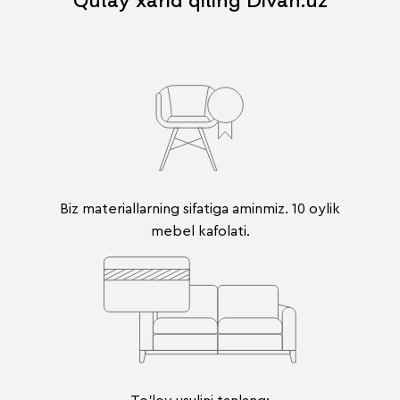
Qulay xarid qiling Divan.uz
Biz materiallarning sifatiga aminmiz. 10 oylik
mebel kafolati.