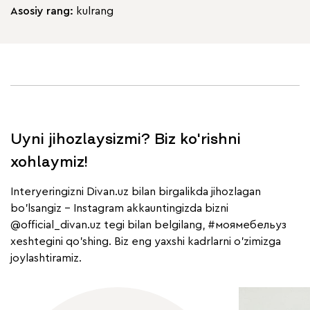
Asosiy rang:
kulrang
Uyni jihozlaysizmi? Biz ko'rishni
xohlaymiz!
Interyeringizni Divan.uz bilan birgalikda jihozlagan
bo'lsangiz - Instagram akkauntingizda bizni
@official_divan.uz
tegi bilan belgilang,
#моямебельуз
xeshtegini qo'shing. Biz eng yaxshi kadrlarni o'zimizga
joylashtiramiz.