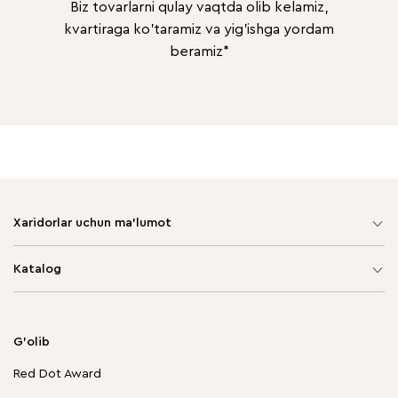
Biz tovarlarni qulay vaqtda olib kelamiz,
kvartiraga ko'taramiz va yig'ishga yordam
beramiz*
Xaridorlar uchun ma'lumot
Sayt xaritasi
Katalog
Yumshoq mebel
Korpusli mebel
G'olib
Chegirmadagi mebellar
Red Dot Award
Stol va stullar