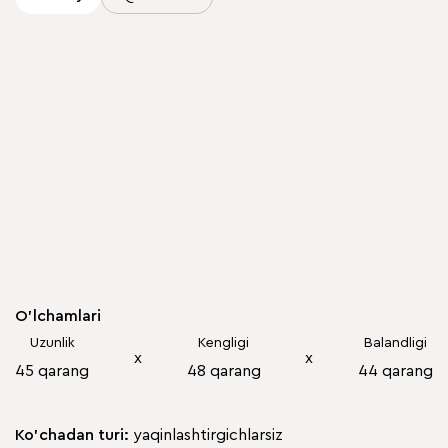
O'lchamlari
Uzunlik
Kengligi
Balandligi
х
х
45 qarang
48 qarang
44 qarang
Ko'chadan turi:
yaqinlashtirgichlarsiz