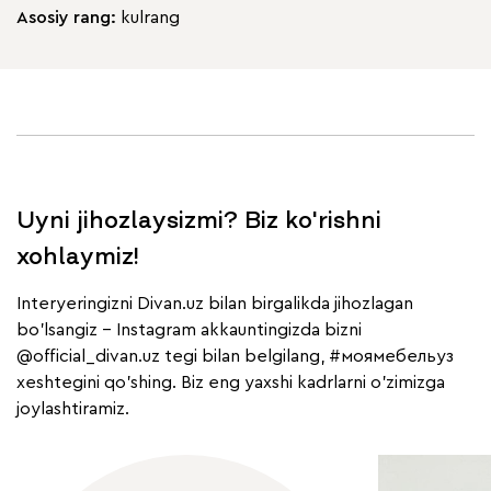
Asosiy rang:
kulrang
Uyni jihozlaysizmi? Biz ko'rishni
xohlaymiz!
Interyeringizni Divan.uz bilan birgalikda jihozlagan
bo'lsangiz - Instagram akkauntingizda bizni
@official_divan.uz
tegi bilan belgilang,
#моямебельуз
xeshtegini qo'shing. Biz eng yaxshi kadrlarni o'zimizga
joylashtiramiz.