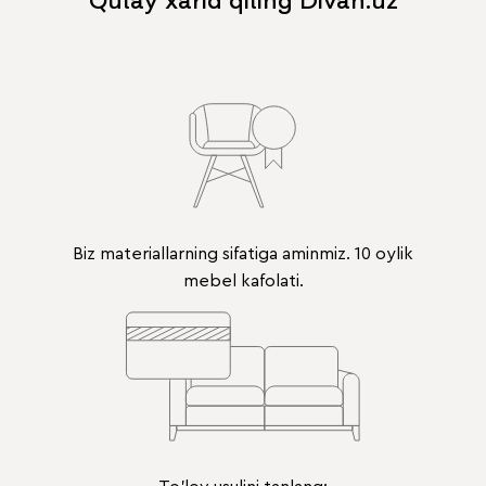
Qulay xarid qiling Divan.uz
Biz materiallarning sifatiga aminmiz. 10 oylik
mebel kafolati.