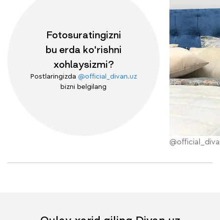
Fotosuratingizni
bu erda ko'rishni
xohlaysizmi?
Postlaringizda
@official_divan.uz
bizni belgilang
@official_diva