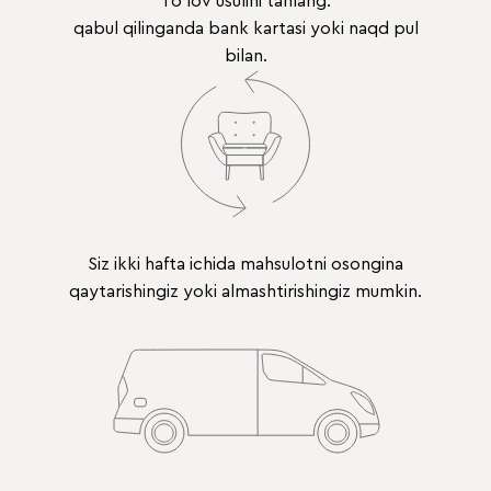
To'lov usulini tanlang:
qabul qilinganda bank kartasi yoki naqd pul
bilan.
Siz ikki hafta ichida mahsulotni osongina
qaytarishingiz yoki almashtirishingiz mumkin.