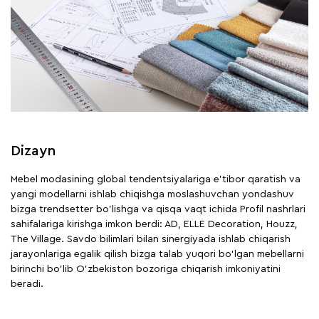
Dizayn
Mebel modasining global tendentsiyalariga e'tibor qaratish va
yangi modellarni ishlab chiqishga moslashuvchan yondashuv
bizga trendsetter bo'lishga va qisqa vaqt ichida Profil nashrlari
sahifalariga kirishga imkon berdi: AD, ELLE Decoration, Houzz,
The Village. Savdo bilimlari bilan sinergiyada ishlab chiqarish
jarayonlariga egalik qilish bizga talab yuqori bo'lgan mebellarni
birinchi bo'lib O'zbekiston bozoriga chiqarish imkoniyatini
beradi.