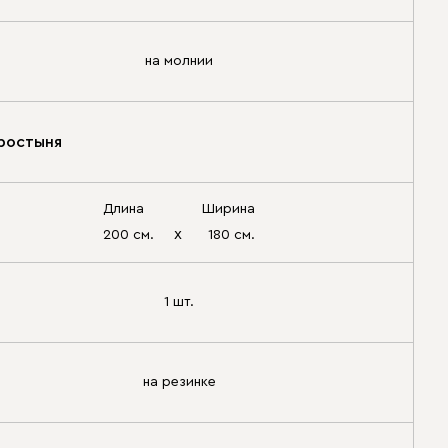
на молнии
ростыня
Длина
Ширина
х
200 см.
180 см.
1 шт.
на резинке