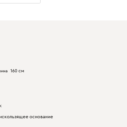
160 см
рина
к
нтискользящее основание