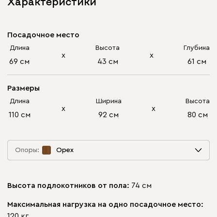
Характеристики
Посадочное место
Длина
Высота
Глубина
х
х
69 см
43 см
61 см
Размеры
Длина
Ширина
Высота
х
х
110 см
92 см
80 см
Опоры:
Опоры:
Орех
Орех
Высота подлокотников от пола:
74 см
Орех
Максимальная нагрузка на одно посадочное место:
120 кг