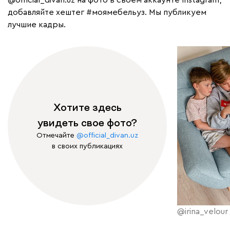
@official_divan.uz
на фото в своем аккаунте Instagram,
добавляйте хештег
#моямебельуз
. Мы публикуем
лучшие кадры.
Хотите здесь
увидеть свое фото?
Отмечайте
@official_divan.uz
в своих публикациях
@irina_velour