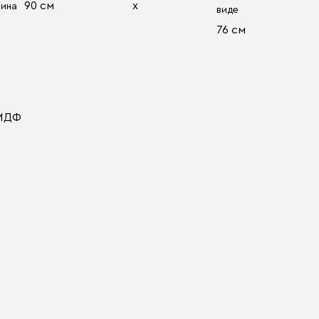
90 см
х
бина
виде
76 см
 МДФ