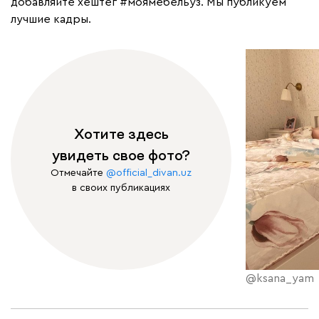
добавляйте хештег
#моямебельуз
. Мы публикуем
лучшие кадры.
Хотите здесь
увидеть свое фото?
Отмечайте
@official_divan.uz
в своих публикациях
@ksana_yam