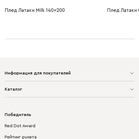
Плед Латаки Milk 140x200
Плед Латаки 
Информация для покупателей
Карта сайта
Каталог
Мягкая мебель
Корпусная мебель
Победитель
Распродажа мебели
Red Dot Award
Столы и стулья
Рейтинг рунета