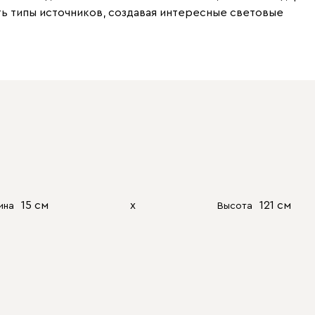
ь типы источников, создавая интересные световые
15 см
х
121 см
ина
Высота