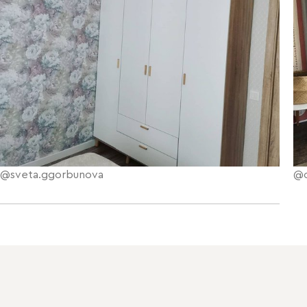
@sveta.ggorbunova
@o