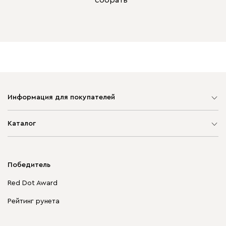
собрать*
Информация для покупателей
Карта сайта
Каталог
Мягкая мебель
Корпусная мебель
Победитель
Распродажа мебели
Red Dot Award
Столы и стулья
Рейтинг рунета