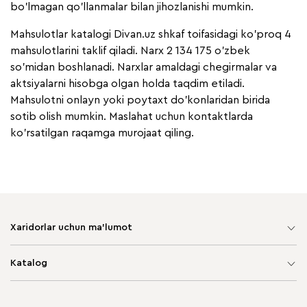
bo'lmagan qo'llanmalar bilan jihozlanishi mumkin.
Mahsulotlar katalogi Divan.uz shkaf toifasidagi ko'proq 4
mahsulotlarini taklif qiladi. Narx 2 134 175 o'zbek
so'midan boshlanadi. Narxlar amaldagi chegirmalar va
aktsiyalarni hisobga olgan holda taqdim etiladi.
Mahsulotni onlayn yoki poytaxt do'konlaridan birida
sotib olish mumkin. Maslahat uchun kontaktlarda
ko'rsatilgan raqamga murojaat qiling.
Xaridorlar uchun ma'lumot
Sayt xaritasi
Katalog
Yumshoq mebel