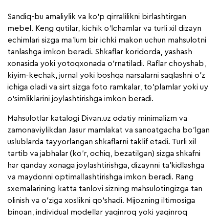
Sandiq-bu amaliylik va ko'p qirralilikni birlashtirgan
mebel. Keng qutilar, kichik o'lchamlar va turli xil dizayn
echimlari sizga ma'lum bir ichki makon uchun mahsulotni
tanlashga imkon beradi. Shkaflar koridorda, yashash
xonasida yoki yotoqxonada o'rnatiladi. Raflar choyshab,
kiyim-kechak, jurnal yoki boshqa narsalarni saqlashni o'z
ichiga oladi va sirt sizga foto ramkalar, to'plamlar yoki uy
o'simliklarini joylashtirishga imkon beradi.
Mahsulotlar katalogi Divan.uz odatiy minimalizm va
zamonaviylikdan Jasur mamlakat va sanoatgacha bo'lgan
uslublarda tayyorlangan shkaflarni taklif etadi. Turli xil
tartib va jabhalar (ko'r, ochiq, bezatilgan) sizga shkafni
har qanday xonaga joylashtirishga, dizaynni ta'kidlashga
va maydonni optimallashtirishga imkon beradi. Rang
sxemalarining katta tanlovi sizning mahsulotingizga tan
olinish va o'ziga xoslikni qo'shadi. Mijozning iltimosiga
binoan, individual modellar yaqinroq yoki yaqinroq