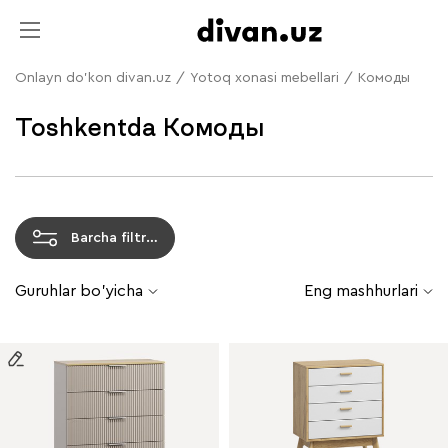
Onlayn do'kon divan.uz
/
Yotoq xonasi mebellari
/
Комоды
Toshkentda Комоды
Barcha filtrlar
Guruhlar bo'yicha
Eng mashhurlari