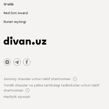
Korpusli mebel
G'olib
Chegirmadagi mebellar
Red Dot Award
Stol va stullar
Runet reytingi
Jismoniy shaxslar uchun taklif shartnomasi
Yuridik shaxslar va yakka tartibdagi tadbirkorlar uchun taklif
shartnomasi
Maxfiylik siyosati