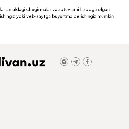
xlar amaldagi chegirmalar va sotuvlarni hisobga olgan
 qilishingiz yoki veb-saytga buyurtma berishingiz mumkin