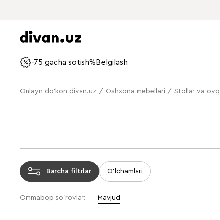
-75 gacha sotish%
Belgilash
Onlayn do'kon divan.uz
/
Oshxona mebellari
/
Stollar va ovq
Barcha filtrlar
O'lchamlari
Ommabop so'rovlar:
Mavjud