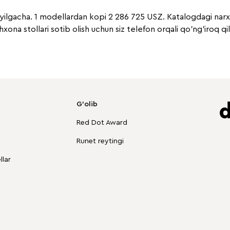
5 yilgacha. 1 modellardan kopi 2 286 725 USZ. Katalogdagi nar
hxona stollari sotib olish uchun siz telefon orqali qo'ng'iroq
G'olib
Red Dot Award
Runet reytingi
lar