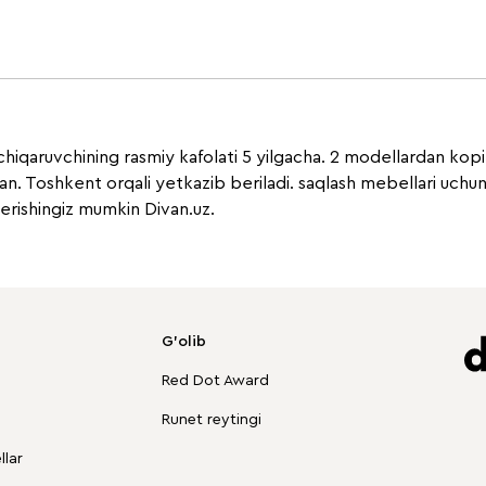
hiqaruvchining rasmiy kafolati 5 yilgacha. 2 modellardan kop
an. Toshkent orqali yetkazib beriladi. saqlash mebellari uchu
berishingiz mumkin Divan.uz.
G'olib
Red Dot Award
Runet reytingi
lar