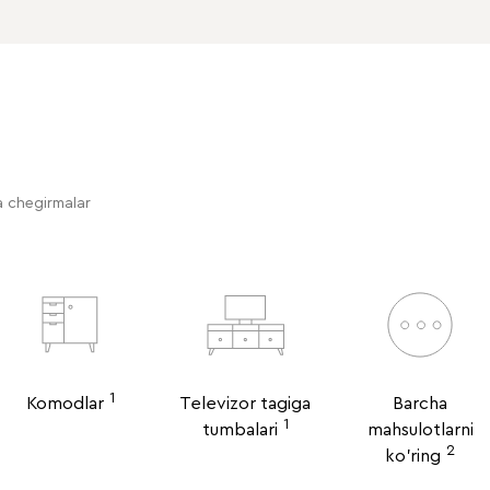
a chegirmalar
1
Komodlar
Televizor tagiga
Barcha
1
tumbalari
mahsulotlarni
2
ko'ring