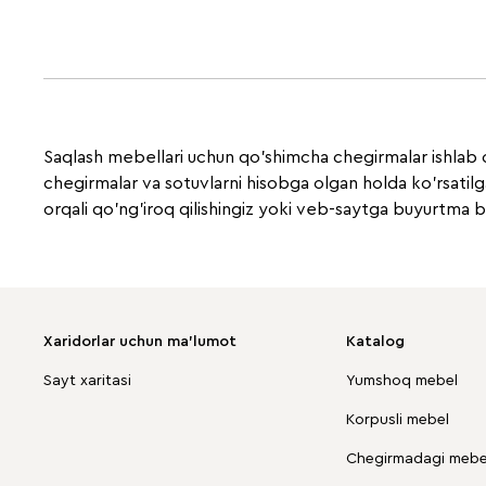
Saqlash mebellari uchun qo'shimcha chegirmalar ishlab c
chegirmalar va sotuvlarni hisobga olgan holda ko'rsatilg
orqali qo'ng'iroq qilishingiz yoki veb-saytga buyurtma 
Xaridorlar uchun ma'lumot
Katalog
Sayt xaritasi
Yumshoq mebel
Korpusli mebel
Chegirmadagi mebel