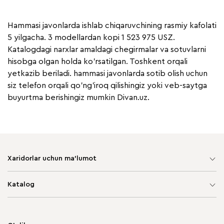
Hammasi javonlarda ishlab chiqaruvchining rasmiy kafolati
5 yilgacha. 3 modellardan kopi 1 523 975 USZ.
Katalogdagi narxlar amaldagi chegirmalar va sotuvlarni
hisobga olgan holda ko'rsatilgan. Toshkent orqali
yetkazib beriladi. hammasi javonlarda sotib olish uchun
siz telefon orqali qo'ng'iroq qilishingiz yoki veb-saytga
buyurtma berishingiz mumkin Divan.uz.
Xaridorlar uchun ma'lumot
Sayt xaritasi
Katalog
Yumshoq mebel
Korpusli mebel