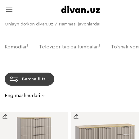
Onlayn do'kon divan.uz
/
Hammasi javonlarda!
1
1
Komodlar
Televizor tagiga tumbalari
To'shak yoni
Barcha filtrlar
Eng mashhurlari