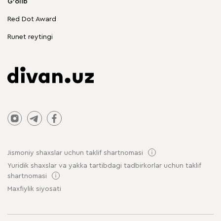
G'olib
Chegirmadagi mebellar
Red Dot Award
Stol va stullar
Runet reytingi
Jismoniy shaxslar uchun taklif shartnomasi
Yuridik shaxslar va yakka tartibdagi tadbirkorlar uchun taklif
shartnomasi
Maxfiylik siyosati