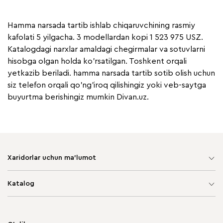
Hamma narsada tartib ishlab chiqaruvchining rasmiy
kafolati 5 yilgacha. 3 modellardan kopi 1 523 975 USZ.
Katalogdagi narxlar amaldagi chegirmalar va sotuvlarni
hisobga olgan holda ko'rsatilgan. Toshkent orqali
yetkazib beriladi. hamma narsada tartib sotib olish uchun
siz telefon orqali qo'ng'iroq qilishingiz yoki veb-saytga
buyurtma berishingiz mumkin Divan.uz.
Xaridorlar uchun ma'lumot
Sayt xaritasi
Katalog
Yumshoq mebel
Korpusli mebel