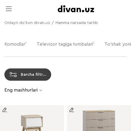
Onlayn do'kon divan.uz
/
Hamma narsada tartib
1
1
Komodlar
Televizor tagiga tumbalari
To'shak yoni
Barcha filtrlar
Eng mashhurlari