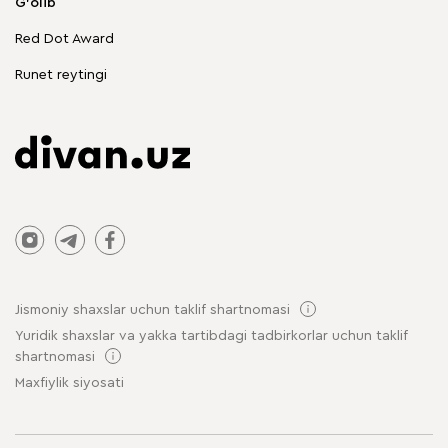
G'olib
Chegirmadagi mebellar
Red Dot Award
Stol va stullar
Runet reytingi
Jismoniy shaxslar uchun taklif shartnomasi
Yuridik shaxslar va yakka tartibdagi tadbirkorlar uchun taklif
shartnomasi
Maxfiylik siyosati