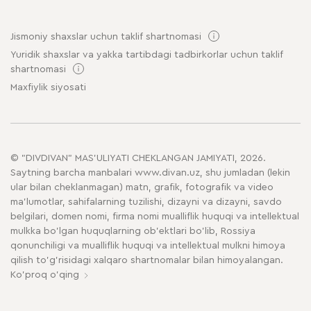
Jismoniy shaxslar uchun taklif shartnomasi
Yuridik shaxslar va yakka tartibdagi tadbirkorlar uchun taklif
shartnomasi
Maxfiylik siyosati
© "DIVDIVAN" MAS'ULIYATI CHEKLANGAN JAMIYATI, 2026.
Saytning barcha manbalari www.divan.uz, shu jumladan (lekin
ular bilan cheklanmagan) matn, grafik, fotografik va video
ma'lumotlar, sahifalarning tuzilishi, dizayni va dizayni, savdo
belgilari, domen nomi, firma nomi mualliflik huquqi va intellektual
mulkka bo'lgan huquqlarning ob'ektlari bo'lib, Rossiya
qonunchiligi va mualliflik huquqi va intellektual mulkni himoya
qilish to'g'risidagi xalqaro shartnomalar bilan himoyalangan.
Ko'proq o'qing