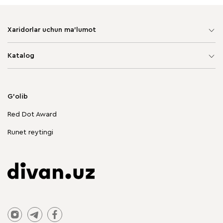
Xaridorlar uchun ma'lumot
Sayt xaritasi
Katalog
Yumshoq mebel
Korpusli mebel
G'olib
Chegirmadagi mebellar
Red Dot Award
Stol va stullar
Runet reytingi