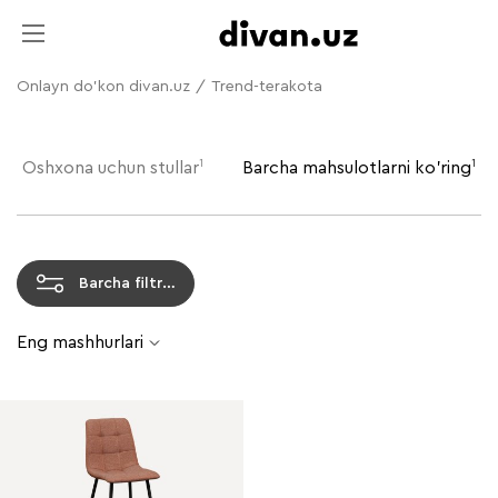
Onlayn do'kon divan.uz
/
Trend-terakota
1
1
Oshxona uchun stullar
Barcha mahsulotlarni ko'ring
Barcha filtrlar
Eng mashhurlari