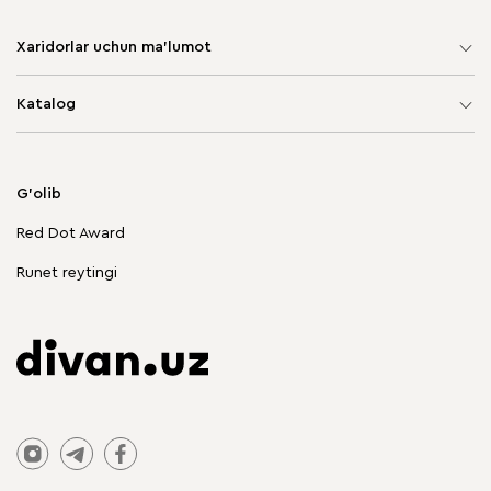
Xaridorlar uchun ma'lumot
Sayt xaritasi
Katalog
Yumshoq mebel
Korpusli mebel
G'olib
Chegirmadagi mebellar
Red Dot Award
Stol va stullar
Runet reytingi