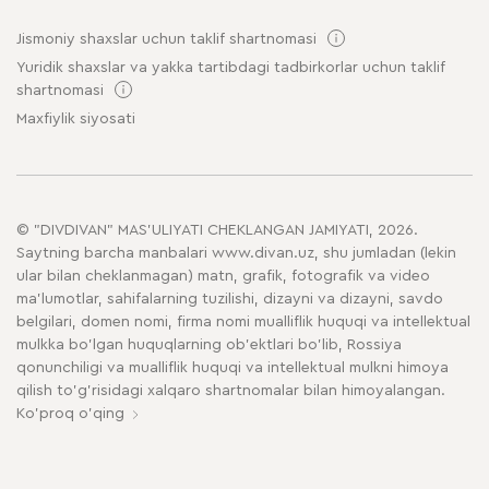
Jismoniy shaxslar uchun taklif shartnomasi
Yuridik shaxslar va yakka tartibdagi tadbirkorlar uchun taklif
shartnomasi
Maxfiylik siyosati
© "DIVDIVAN" MAS'ULIYATI CHEKLANGAN JAMIYATI, 2026.
Saytning barcha manbalari www.divan.uz, shu jumladan (lekin
ular bilan cheklanmagan) matn, grafik, fotografik va video
ma'lumotlar, sahifalarning tuzilishi, dizayni va dizayni, savdo
belgilari, domen nomi, firma nomi mualliflik huquqi va intellektual
mulkka bo'lgan huquqlarning ob'ektlari bo'lib, Rossiya
qonunchiligi va mualliflik huquqi va intellektual mulkni himoya
qilish to'g'risidagi xalqaro shartnomalar bilan himoyalangan.
Ko'proq o'qing