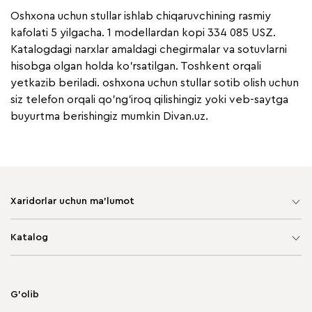
Oshxona uchun stullar ishlab chiqaruvchining rasmiy
kafolati 5 yilgacha. 1 modellardan kopi 334 085 USZ.
Katalogdagi narxlar amaldagi chegirmalar va sotuvlarni
hisobga olgan holda ko'rsatilgan. Toshkent orqali
yetkazib beriladi. oshxona uchun stullar sotib olish uchun
siz telefon orqali qo'ng'iroq qilishingiz yoki veb-saytga
buyurtma berishingiz mumkin Divan.uz.
Xaridorlar uchun ma'lumot
Sayt xaritasi
Katalog
Yumshoq mebel
Korpusli mebel
G'olib