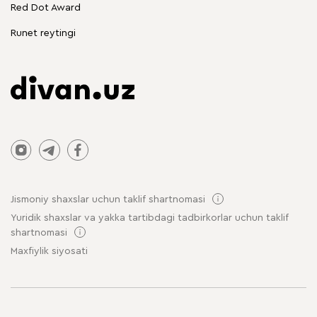
Chegirmadagi mebellar
Red Dot Award
Stol va stullar
Runet reytingi
Jismoniy shaxslar uchun taklif shartnomasi
Yuridik shaxslar va yakka tartibdagi tadbirkorlar uchun taklif
shartnomasi
Maxfiylik siyosati