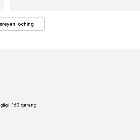
ereyani oching
160 qarang
gligi