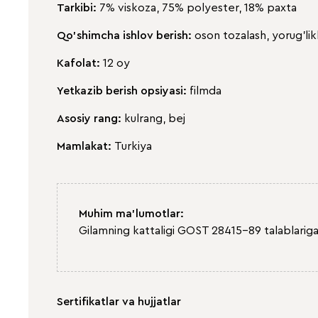
Tarkibi:
7% viskoza, 75% polyester, 18% paxta
Qo'shimcha ishlov berish:
oson tozalash, yorug'lik
Kafolat:
12 oy
Yetkazib berish opsiyasi:
filmda
Asosiy rang:
kulrang, bej
Mamlakat:
Turkiya
Muhim ma'lumotlar:
Gilamning kattaligi GOST 28415-89 talablariga
Sertifikatlar va hujjatlar