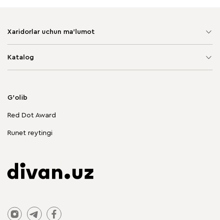
Xaridorlar uchun ma'lumot
Sayt xaritasi
Katalog
Yumshoq mebel
Korpusli mebel
G'olib
Chegirmadagi mebellar
Red Dot Award
Stol va stullar
Runet reytingi