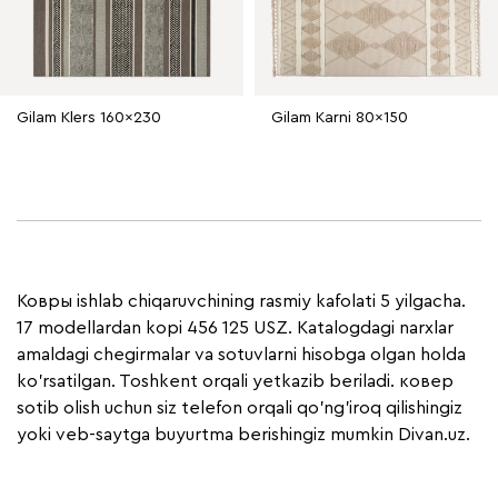
Gilam Klers 160x230
Gilam Karni 80x150
Ковры ishlab chiqaruvchining rasmiy kafolati 5 yilgacha.
17 modellardan kopi 456 125 USZ. Katalogdagi narxlar
amaldagi chegirmalar va sotuvlarni hisobga olgan holda
ko'rsatilgan. Toshkent orqali yetkazib beriladi. ковер
sotib olish uchun siz telefon orqali qo'ng'iroq qilishingiz
yoki veb-saytga buyurtma berishingiz mumkin Divan.uz.