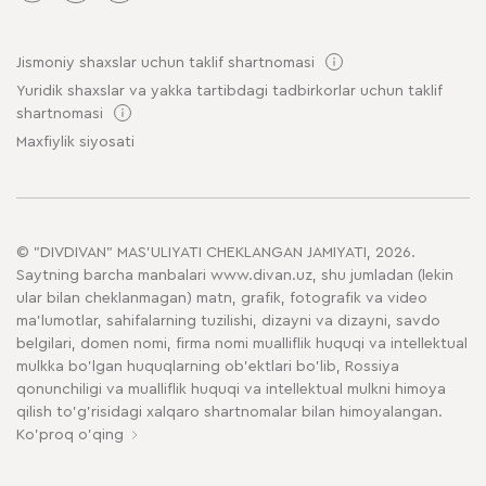
Jismoniy shaxslar uchun taklif shartnomasi
Yuridik shaxslar va yakka tartibdagi tadbirkorlar uchun taklif
shartnomasi
Maxfiylik siyosati
© "DIVDIVAN" MAS'ULIYATI CHEKLANGAN JAMIYATI, 2026.
Saytning barcha manbalari www.divan.uz, shu jumladan (lekin
ular bilan cheklanmagan) matn, grafik, fotografik va video
ma'lumotlar, sahifalarning tuzilishi, dizayni va dizayni, savdo
belgilari, domen nomi, firma nomi mualliflik huquqi va intellektual
mulkka bo'lgan huquqlarning ob'ektlari bo'lib, Rossiya
qonunchiligi va mualliflik huquqi va intellektual mulkni himoya
qilish to'g'risidagi xalqaro shartnomalar bilan himoyalangan.
Ko'proq o'qing