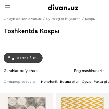
Onlayn do'kon divan.uz
/
Uy-ro'zg'or buyumlari
/
Ковры
Toshkentda Ковры
Barcha filtrlar
Guruhlar bo'yicha
Eng mashhurlari
Ommabop so'rovlar:
monofonik
bosma bilan
qoziq
paxta gil