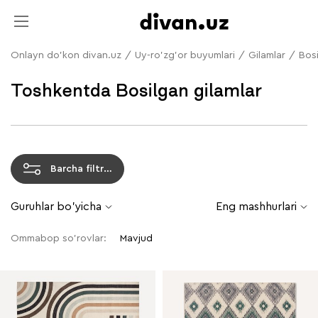
Onlayn do'kon divan.uz
/
Uy-ro'zg'or buyumlari
/
Gilamlar
/
Bosi
Toshkentda Bosilgan gilamlar
Barcha filtrlar
Guruhlar bo'yicha
Eng mashhurlari
Ommabop so'rovlar:
Mavjud