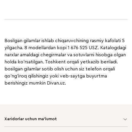
Bosilgan gilamlar ishlab chiqaruvchining rasmiy kafolati 5
yilgacha. 8 modellardan kopi 1 676 525 USZ. Katalogdagi
narxlar amaldagi chegirmalar va sotuvlarni hisobga olgan
holda ko'rsatilgan. Toshkent orqali yetkazib beriladi.
bosilgan gilamlar sotib olish uchun siz telefon orqali
qo'ng'iroq qilishingiz yoki veb-saytga buyurtma
berishingiz mumkin Divan.uz.
Xaridorlar uchun ma'lumot
Sayt xaritasi