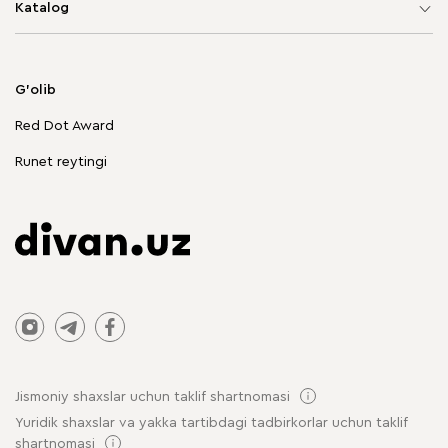
Katalog
Yumshoq mebel
Korpusli mebel
G'olib
Chegirmadagi mebellar
Red Dot Award
Stol va stullar
Runet reytingi
Jismoniy shaxslar uchun taklif shartnomasi
Yuridik shaxslar va yakka tartibdagi tadbirkorlar uchun taklif
shartnomasi