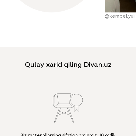
@kempel.yuli
Qulay xarid qiling Divan.uz
Biz materiallarning sifatiga aminmiz. 10 oylik