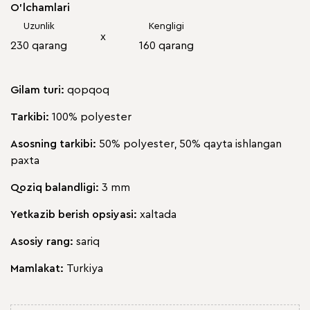
O'lchamlari
Uzunlik
Kengligi
х
230 qarang
160 qarang
Gilam turi:
qopqoq
Tarkibi:
100% polyester
Asosning tarkibi:
50% polyester, 50% qayta ishlangan
paxta
Qoziq balandligi:
3 mm
Yetkazib berish opsiyasi:
xaltada
Asosiy rang:
sariq
Mamlakat:
Turkiya