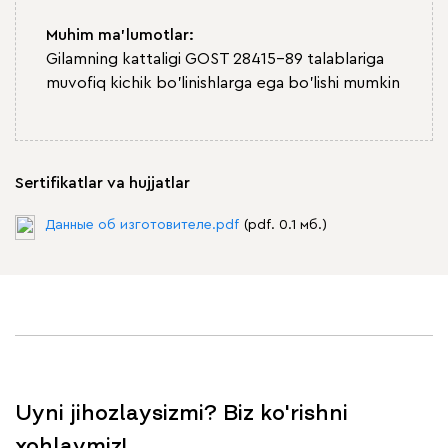
Muhim ma'lumotlar:
Gilamning kattaligi GOST 28415-89 talablariga
muvofiq kichik bo'linishlarga ega bo'lishi mumkin
Sertifikatlar va hujjatlar
Данные об изготовителе.pdf
(pdf. 0.1 мб.)
Uyni jihozlaysizmi? Biz ko'rishni
xohlaymiz!