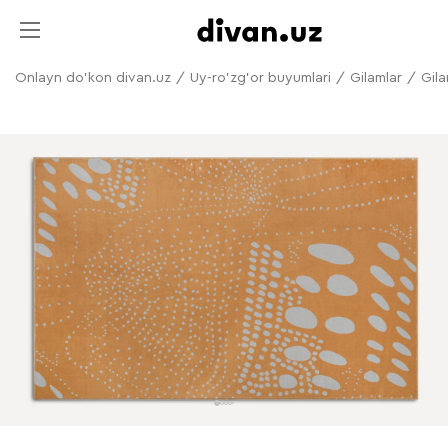
Onlayn do'kon divan.uz
/
Uy-ro'zg'or buyumlari
/
Gilamlar
/
Gil