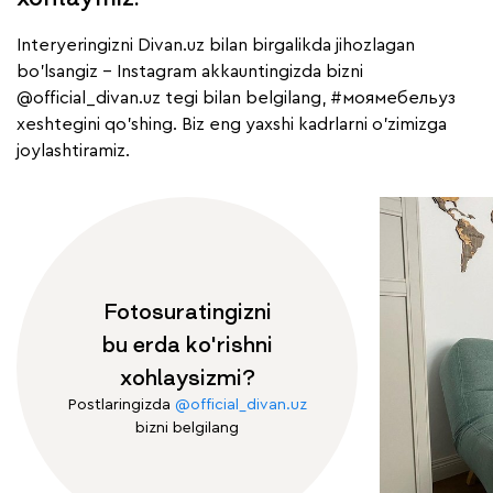
Interyeringizni Divan.uz bilan birgalikda jihozlagan
bo'lsangiz - Instagram akkauntingizda bizni
@official_divan.uz
tegi bilan belgilang,
#моямебельуз
xeshtegini qo'shing. Biz eng yaxshi kadrlarni o'zimizga
joylashtiramiz.
Fotosuratingizni
bu erda ko'rishni
xohlaysizmi?
Postlaringizda
@official_divan.uz
bizni belgilang