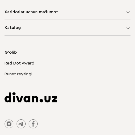
Xaridorlar uchun ma'lumot
Sayt xaritasi
Katalog
Yumshoq mebel
Korpusli mebel
G'olib
Chegirmadagi mebellar
Red Dot Award
Stol va stullar
Runet reytingi