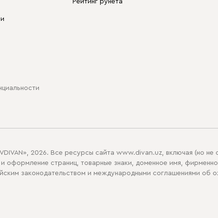
Рейтинг рунета
ли
нциальности
», 2026. Все ресурсы сайта www.divan.uz, включая (но не ог
и оформление страниц, товарные знаки, доменное имя, фирменно
йским законодательством и международными соглашениями об ох