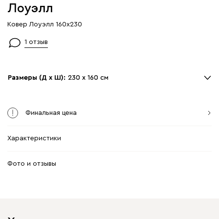
Лоуэлл
Ковер Лоуэлл 160x230
1 отзыв
Размеры (Д х Ш):
Размеры (Д х Ш):
230 х 160 см
230 х 160 см
230 х 160 см
Финальная цена
300 х 200 см
Характеристики
Фото и отзывы