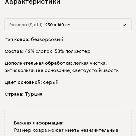
Характеристики
Размеры (Д х Ш):
Размеры (Д х Ш):
230 х 160 см
230 х 160 см
230 х 160 см
Тип ковра:
безворсовый
300 х 200 см
Состав:
42% хлопок, 58% полиэстер
Дополнительная обработка:
легкая чистка,
антискользящее основание, светоустойчивость
Цвет основной:
серый
Страна:
Турция
Важная информация:
Размер ковра может иметь незначительные