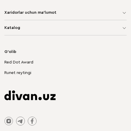
Xaridorlar uchun ma'lumot
Sayt xaritasi
Katalog
Yumshoq mebel
Korpusli mebel
G'olib
Chegirmadagi mebellar
Red Dot Award
Stol va stullar
Runet reytingi