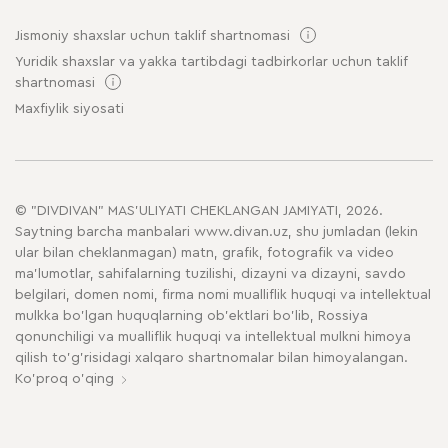
Jismoniy shaxslar uchun taklif shartnomasi
Yuridik shaxslar va yakka tartibdagi tadbirkorlar uchun taklif
shartnomasi
Maxfiylik siyosati
© "DIVDIVAN" MAS'ULIYATI CHEKLANGAN JAMIYATI, 2026.
Saytning barcha manbalari www.divan.uz, shu jumladan (lekin
ular bilan cheklanmagan) matn, grafik, fotografik va video
ma'lumotlar, sahifalarning tuzilishi, dizayni va dizayni, savdo
belgilari, domen nomi, firma nomi mualliflik huquqi va intellektual
mulkka bo'lgan huquqlarning ob'ektlari bo'lib, Rossiya
qonunchiligi va mualliflik huquqi va intellektual mulkni himoya
qilish to'g'risidagi xalqaro shartnomalar bilan himoyalangan.
Ko'proq o'qing