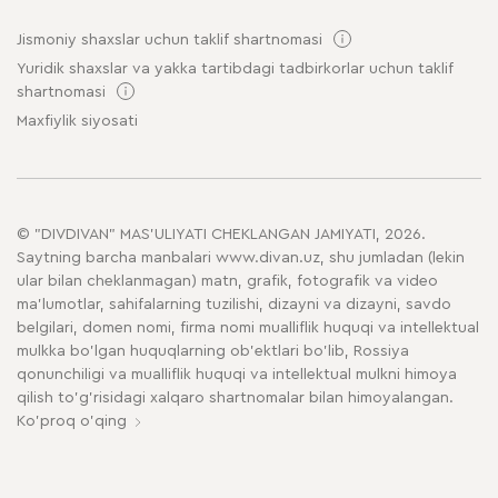
Jismoniy shaxslar uchun taklif shartnomasi
Yuridik shaxslar va yakka tartibdagi tadbirkorlar uchun taklif
shartnomasi
Maxfiylik siyosati
© "DIVDIVAN" MAS'ULIYATI CHEKLANGAN JAMIYATI, 2026.
Saytning barcha manbalari www.divan.uz, shu jumladan (lekin
ular bilan cheklanmagan) matn, grafik, fotografik va video
ma'lumotlar, sahifalarning tuzilishi, dizayni va dizayni, savdo
belgilari, domen nomi, firma nomi mualliflik huquqi va intellektual
mulkka bo'lgan huquqlarning ob'ektlari bo'lib, Rossiya
qonunchiligi va mualliflik huquqi va intellektual mulkni himoya
qilish to'g'risidagi xalqaro shartnomalar bilan himoyalangan.
Ko'proq o'qing