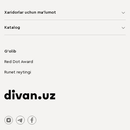
Xaridorlar uchun ma'lumot
Sayt xaritasi
Katalog
Yumshoq mebel
Korpusli mebel
G'olib
Chegirmadagi mebellar
Red Dot Award
Stol va stullar
Runet reytingi