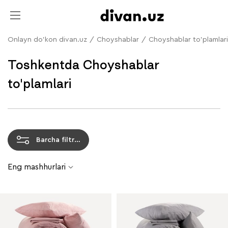
Onlayn do'kon divan.uz
/
Choyshablar
/
Choyshablar to'plamlari
Toshkentda Choyshablar
to'plamlari
Barcha filtrlar
Eng mashhurlari