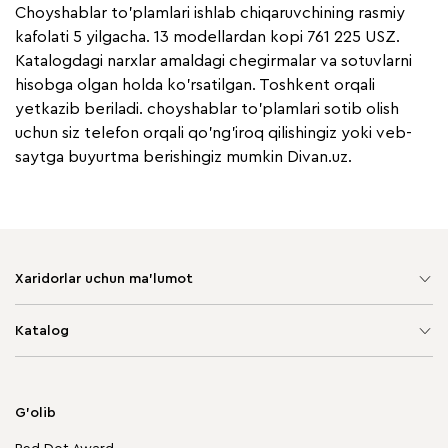
Choyshablar to'plamlari ishlab chiqaruvchining rasmiy
kafolati 5 yilgacha. 13 modellardan kopi 761 225 USZ.
Katalogdagi narxlar amaldagi chegirmalar va sotuvlarni
hisobga olgan holda ko'rsatilgan. Toshkent orqali
yetkazib beriladi. choyshablar to'plamlari sotib olish
uchun siz telefon orqali qo'ng'iroq qilishingiz yoki veb-
saytga buyurtma berishingiz mumkin Divan.uz.
Xaridorlar uchun ma'lumot
Sayt xaritasi
Katalog
Yumshoq mebel
Korpusli mebel
G'olib
Chegirmadagi mebellar