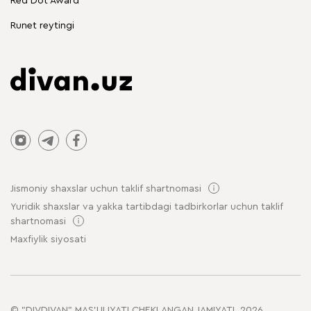
Red Dot Award
Stol va stullar
Runet reytingi
Jismoniy shaxslar uchun taklif shartnomasi
Yuridik shaxslar va yakka tartibdagi tadbirkorlar uchun taklif
shartnomasi
Maxfiylik siyosati
© "DIVDIVAN" MAS'ULIYATI CHEKLANGAN JAMIYATI, 2026.