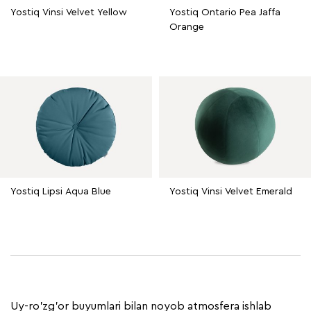
Yostiq Vinsi Velvet Yellow
Yostiq Ontario Pea Jaffa
Orange
Yostiq Lipsi Aqua Blue
Yostiq Vinsi Velvet Emerald
Uy-ro'zg'or buyumlari bilan noyob atmosfera ishlab