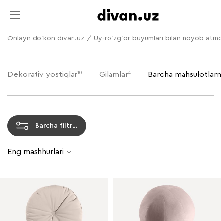
Onlayn do'kon divan.uz
/
Uy-ro'zg'or buyumlari bilan noyob atm
10
4
Dekorativ yostiqlar
Gilamlar
Barcha mahsulotlarni
Barcha filtrlar
Eng mashhurlari