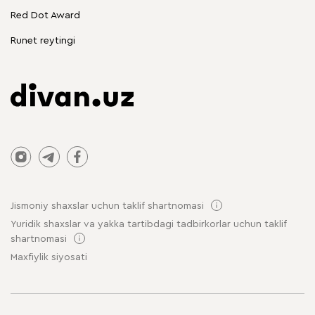
Chegirmadagi mebellar
Red Dot Award
Stol va stullar
Runet reytingi
Jismoniy shaxslar uchun taklif shartnomasi
Yuridik shaxslar va yakka tartibdagi tadbirkorlar uchun taklif
shartnomasi
Maxfiylik siyosati