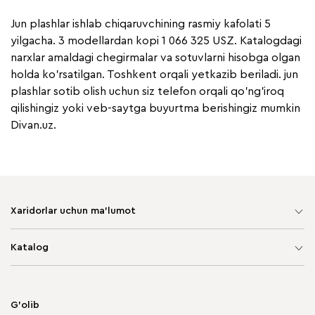
Jun plashlar ishlab chiqaruvchining rasmiy kafolati 5
yilgacha. 3 modellardan kopi 1 066 325 USZ. Katalogdagi
narxlar amaldagi chegirmalar va sotuvlarni hisobga olgan
holda ko'rsatilgan. Toshkent orqali yetkazib beriladi. jun
plashlar sotib olish uchun siz telefon orqali qo'ng'iroq
qilishingiz yoki veb-saytga buyurtma berishingiz mumkin
Divan.uz.
Xaridorlar uchun ma'lumot
Sayt xaritasi
Katalog
Yumshoq mebel
Korpusli mebel
G'olib