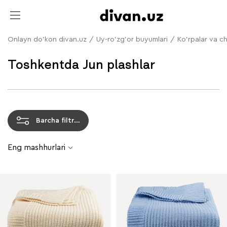
Onlayn do'kon divan.uz
/
Uy-ro'zg'or buyumlari
/
Ko'rpalar va c
Toshkentda Jun plashlar
Barcha filtrlar
Eng mashhurlari