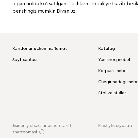
olgan holda ko'rsatilgan. Toshkent orqali yetkazib berila
berishingiz mumkin Divan.uz.
Xaridorlar uchun ma'lumot
Katalog
Sayt xaritasi
Yumshoq mebel
Korpusli mebel
Chegirmadagi mebel
Stol va stullar
Jismoniy shaxslar uchun taklif
Maxfiylik siyosati
shartnomasi