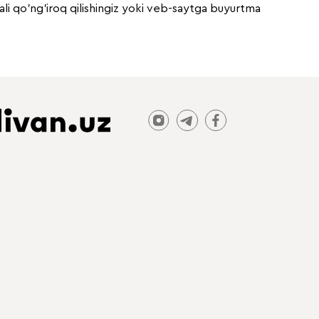
qali qo'ng'iroq qilishingiz yoki veb-saytga buyurtma