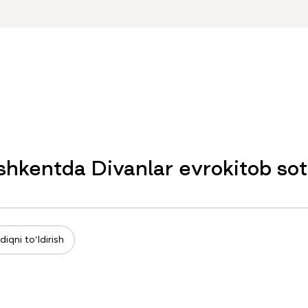
shkentda Divanlar evrokitob sot
diqni to'ldirish