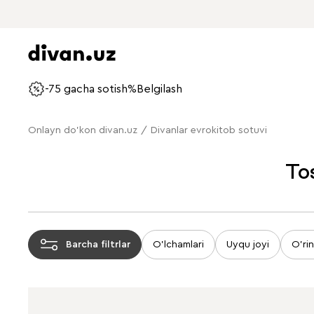
-75 gacha sotish%
Belgilash
Onlayn do'kon divan.uz
/
Divanlar evrokitob sotuvi
To
Barcha filtrlar
O'lchamlari
Uyqu joyi
O'rin