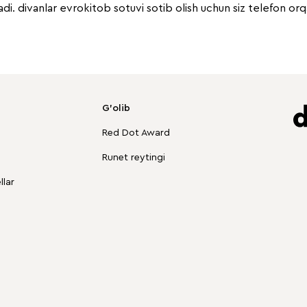
di. divanlar evrokitob sotuvi sotib olish uchun siz telefon or
G'olib
Red Dot Award
Runet reytingi
lar