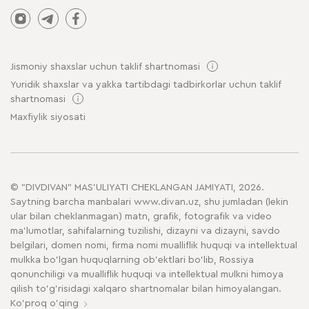
Jismoniy shaxslar uchun taklif shartnomasi
Yuridik shaxslar va yakka tartibdagi tadbirkorlar uchun taklif
shartnomasi
Maxfiylik siyosati
© "DIVDIVAN" MAS'ULIYATI CHEKLANGAN JAMIYATI, 2026.
Saytning barcha manbalari www.divan.uz, shu jumladan (lekin
ular bilan cheklanmagan) matn, grafik, fotografik va video
ma'lumotlar, sahifalarning tuzilishi, dizayni va dizayni, savdo
belgilari, domen nomi, firma nomi mualliflik huquqi va intellektual
mulkka bo'lgan huquqlarning ob'ektlari bo'lib, Rossiya
qonunchiligi va mualliflik huquqi va intellektual mulkni himoya
qilish to'g'risidagi xalqaro shartnomalar bilan himoyalangan.
Ko'proq o'qing