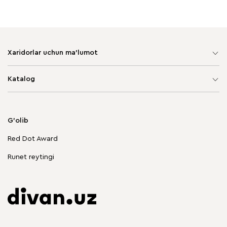
Xaridorlar uchun ma'lumot
Sayt xaritasi
Katalog
Yumshoq mebel
Korpusli mebel
G'olib
Chegirmadagi mebellar
Red Dot Award
Stol va stullar
Runet reytingi