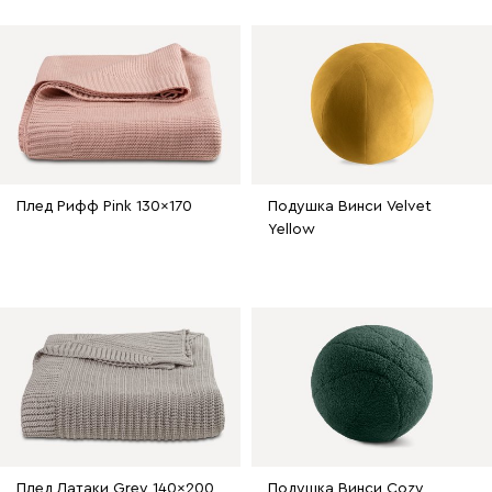
Плед Рифф Pink 130x170
Подушка Винси Velvet
Yellow
Плед Латаки Grey 140x200
Подушка Винси Cozy