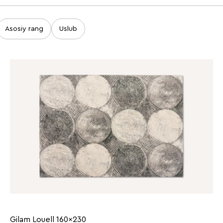
Asosiy rang
Uslub
Gilam Louell 160x230