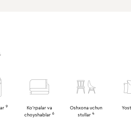
%
9
ar
Ko'rpalar va
Oshxona uchun
Yost
6
4
choyshablar
stullar