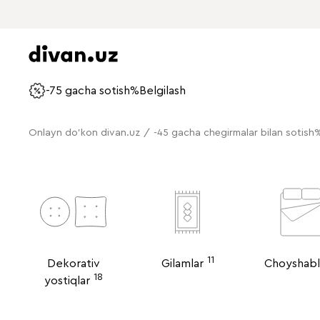
-75 gacha sotish%
Belgilash
Onlayn do'kon divan.uz
/
-45 gacha chegirmalar bilan sotish
11
Dekorativ
Gilamlar
Choyshabl
18
yostiqlar