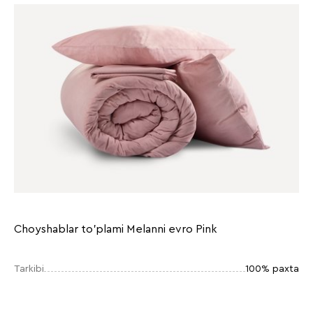
Choyshablar to'plami Melanni evro Pink
Tarkibi
100% paxta